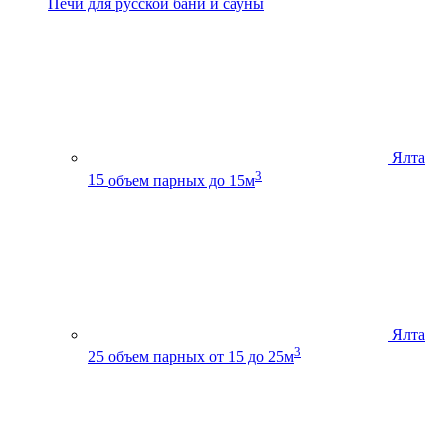
Печи для русской бани и сауны
Ялта
3
15
объем парных до 15м
Ялта
3
25
объем парных от 15 до 25м