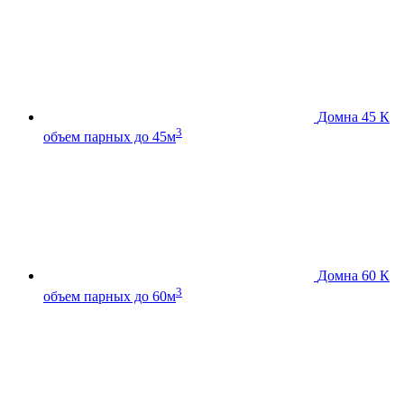
Домна 45 К
3
объем парных до 45м
Домна 60 К
3
объем парных до 60м