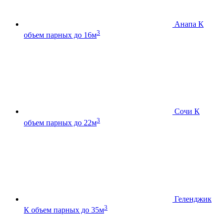
Анапа К
3
объем парных до 16м
Сочи К
3
объем парных до 22м
Геленджик
3
К
объем парных до 35м