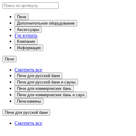
Печи
Дополнительное оборудование
Аксессуары
Где купить
Компания
Информация
Печи
Смотреть все
Печи для русской бани
Печи для русской бани и сауны
Печи для коммерческих бань
Печи для коммерческих бань и саун
Печи-камины
Печи для русской бани
Смотреть все