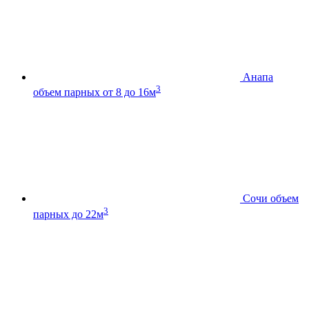
Анапа
3
объем парных от 8 до 16м
Сочи
объем
3
парных до 22м