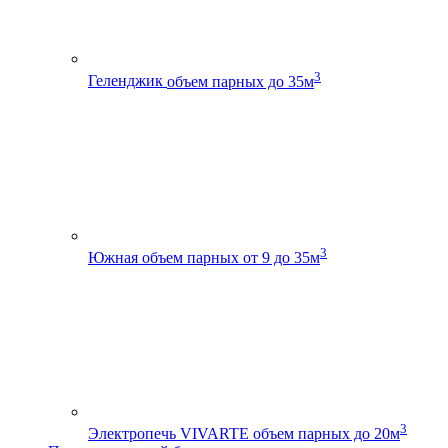
3
Геленджик
объем парных до 35м
3
Южная
объем парных от 9 до 35м
3
Электропечь VIVARTE
объем парных до 20м