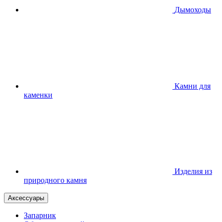
Дымоходы
Камни для
каменки
Изделия из
природного камня
Аксессуары
Запарник