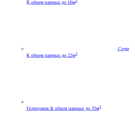
3
К
объем парных до 16м
Сочи
3
К
объем парных до 22м
3
Геленджик К
объем парных до 35м