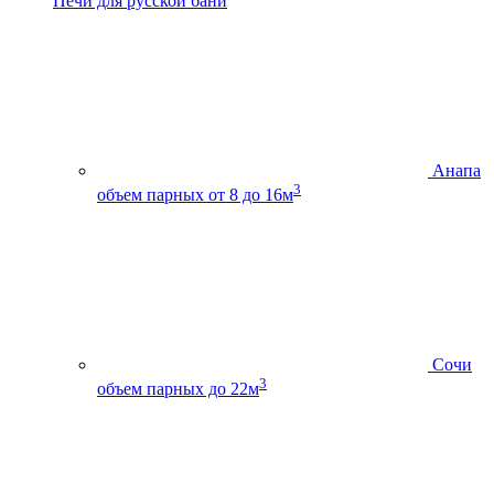
Печи для русской бани
Анапа
3
объем парных от 8 до 16м
Сочи
3
объем парных до 22м