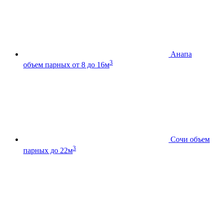
Анапа
3
объем парных от 8 до 16м
Сочи
объем
3
парных до 22м