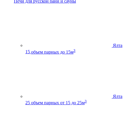
Печи для русской бани и сауны
Ялта
3
15
объем парных до 15м
Ялта
3
25
объем парных от 15 до 25м