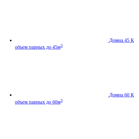
Домна 45 К
3
объем парных до 45м
Домна 60 К
3
объем парных до 60м