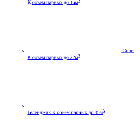
3
К
объем парных до 16м
Сочи
3
К
объем парных до 22м
3
Геленджик К
объем парных до 35м