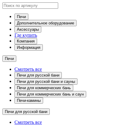
Печи
Дополнительное оборудование
Аксессуары
Где купить
Компания
Информация
Печи
Смотреть все
Печи для русской бани
Печи для русской бани и сауны
Печи для коммерческих бань
Печи для коммерческих бань и саун
Печи-камины
Печи для русской бани
Смотреть все