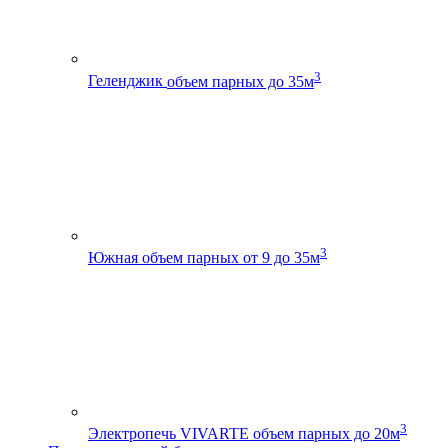
3
Геленджик
объем парных до 35м
3
Южная
объем парных от 9 до 35м
3
Электропечь VIVARTE
объем парных до 20м