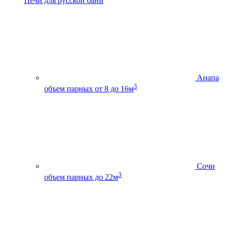
Печи для русской бани
Анапа
3
объем парных от 8 до 16м
Сочи
3
объем парных до 22м