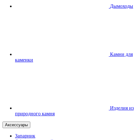
Дымоходы
Камни для
каменки
Изделия из
природного камня
Аксессуары
Запарник