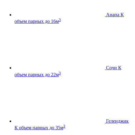
Анапа К
3
объем парных до 16м
Сочи К
3
объем парных до 22м
Геленджик
3
К
объем парных до 35м