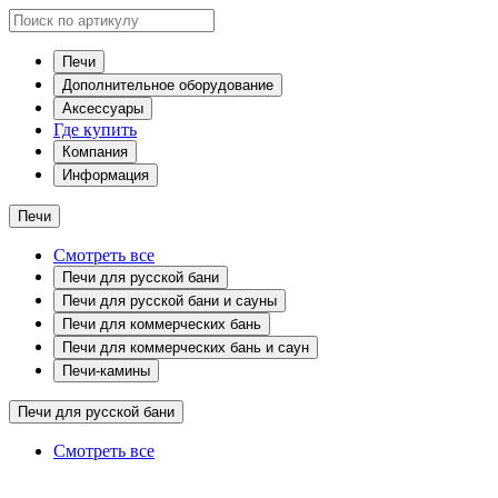
Печи
Дополнительное оборудование
Аксессуары
Где купить
Компания
Информация
Печи
Смотреть все
Печи для русской бани
Печи для русской бани и сауны
Печи для коммерческих бань
Печи для коммерческих бань и саун
Печи-камины
Печи для русской бани
Смотреть все