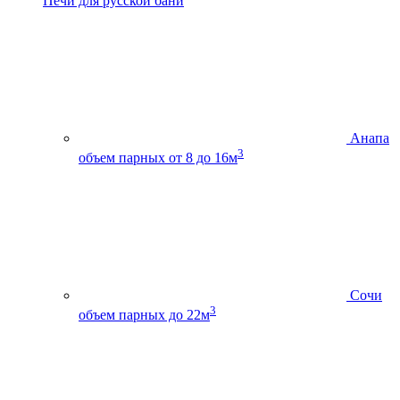
Печи для русской бани
Анапа
3
объем парных от 8 до 16м
Сочи
3
объем парных до 22м