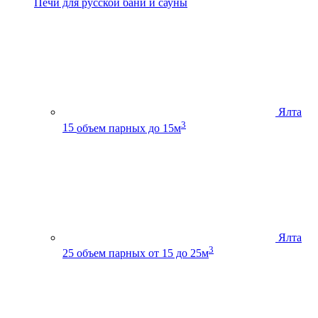
Печи для русской бани и сауны
Ялта
3
15
объем парных до 15м
Ялта
3
25
объем парных от 15 до 25м