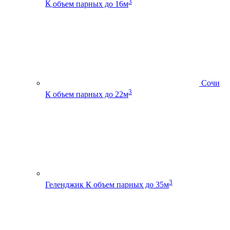
3
К
объем парных до 16м
Сочи
3
К
объем парных до 22м
3
Геленджик К
объем парных до 35м