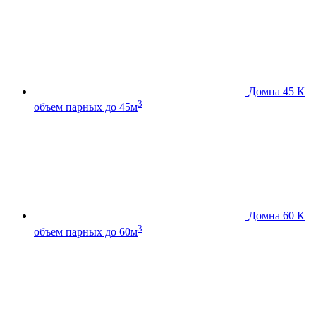
Домна 45 К
3
объем парных до 45м
Домна 60 К
3
объем парных до 60м