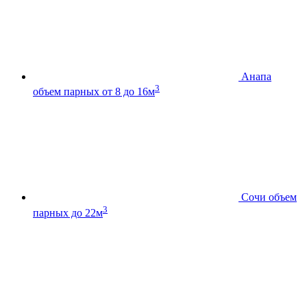
Анапа
3
объем парных от 8 до 16м
Сочи
объем
3
парных до 22м