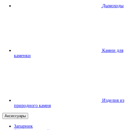
Дымоходы
Камни для
каменки
Изделия из
природного камня
Аксессуары
Запарник