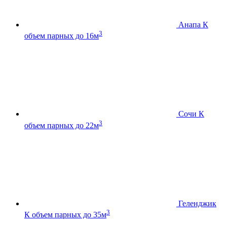
Анапа К
3
объем парных до 16м
Сочи К
3
объем парных до 22м
Геленджик
3
К
объем парных до 35м