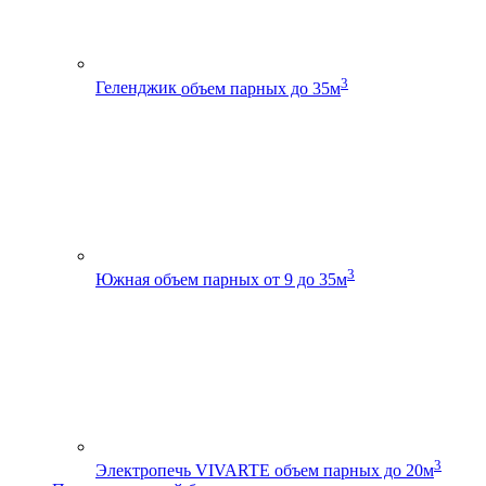
3
Геленджик
объем парных до 35м
3
Южная
объем парных от 9 до 35м
3
Электропечь VIVARTE
объем парных до 20м