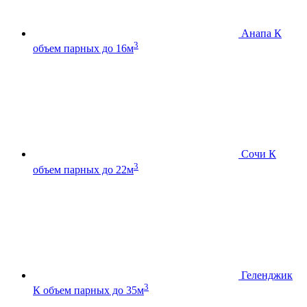
Анапа К
3
объем парных до 16м
Сочи К
3
объем парных до 22м
Геленджик
3
К
объем парных до 35м