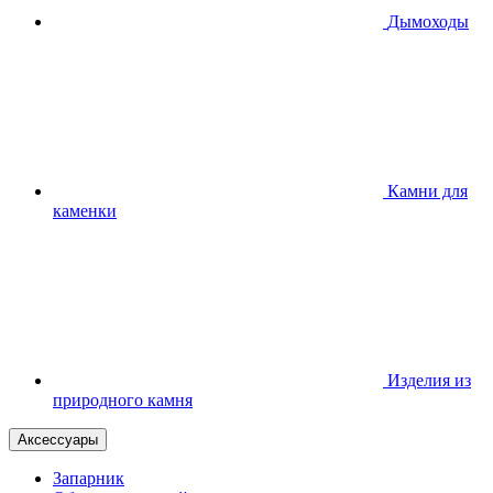
Дымоходы
Камни для
каменки
Изделия из
природного камня
Аксессуары
Запарник