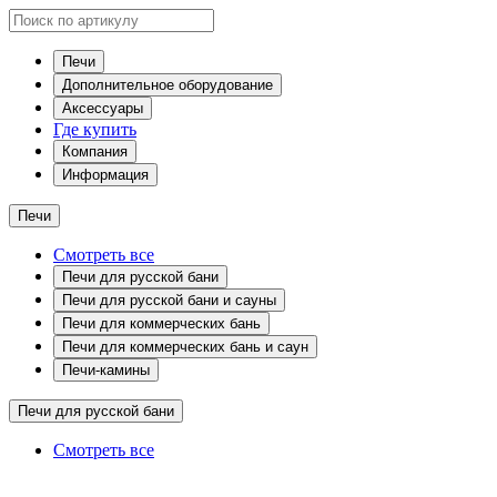
Печи
Дополнительное оборудование
Аксессуары
Где купить
Компания
Информация
Печи
Смотреть все
Печи для русской бани
Печи для русской бани и сауны
Печи для коммерческих бань
Печи для коммерческих бань и саун
Печи-камины
Печи для русской бани
Смотреть все