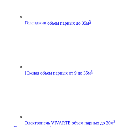
3
Геленджик
объем парных до 35м
3
Южная
объем парных от 9 до 35м
3
Электропечь VIVARTE
объем парных до 20м