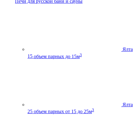
Печи для русской бани и сауны
Ялта
3
15
объем парных до 15м
Ялта
3
25
объем парных от 15 до 25м