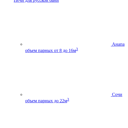
Печи для русской бани
Анапа
3
объем парных от 8 до 16м
Сочи
3
объем парных до 22м