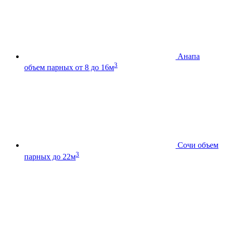
Анапа
3
объем парных от 8 до 16м
Сочи
объем
3
парных до 22м