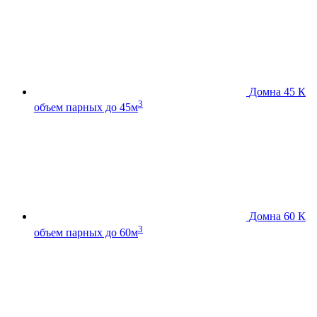
Домна 45 К
3
объем парных до 45м
Домна 60 К
3
объем парных до 60м