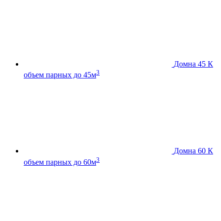
Домна 45 К
3
объем парных до 45м
Домна 60 К
3
объем парных до 60м