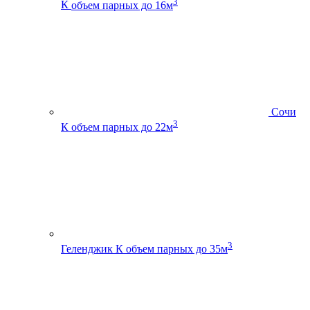
3
К
объем парных до 16м
Сочи
3
К
объем парных до 22м
3
Геленджик К
объем парных до 35м