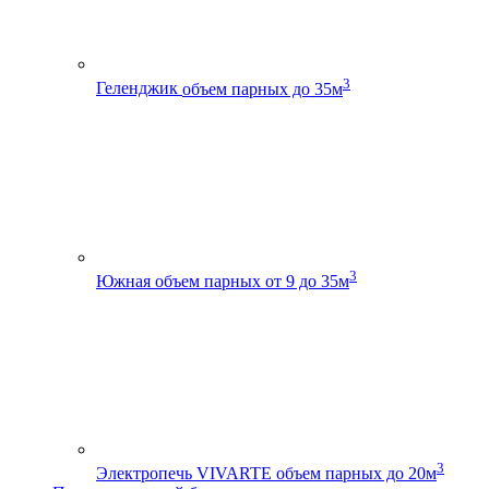
3
Геленджик
объем парных до 35м
3
Южная
объем парных от 9 до 35м
3
Электропечь VIVARTE
объем парных до 20м