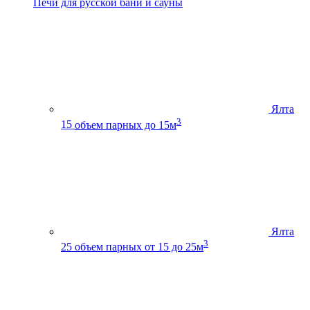
Печи для русской бани и сауны
Ялта
3
15
объем парных до 15м
Ялта
3
25
объем парных от 15 до 25м