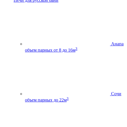
Печи для русской бани
Анапа
3
объем парных от 8 до 16м
Сочи
3
объем парных до 22м