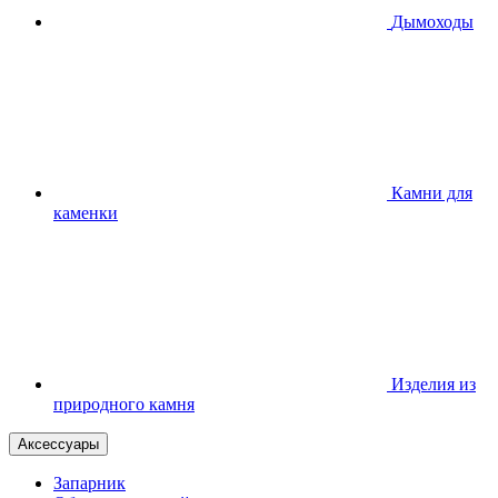
Дымоходы
Камни для
каменки
Изделия из
природного камня
Аксессуары
Запарник