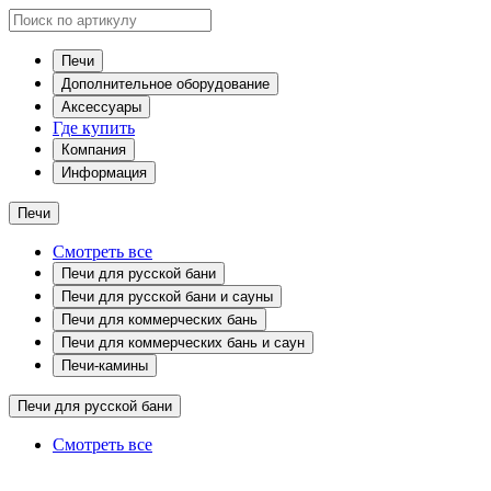
Печи
Дополнительное оборудование
Аксессуары
Где купить
Компания
Информация
Печи
Смотреть все
Печи для русской бани
Печи для русской бани и сауны
Печи для коммерческих бань
Печи для коммерческих бань и саун
Печи-камины
Печи для русской бани
Смотреть все