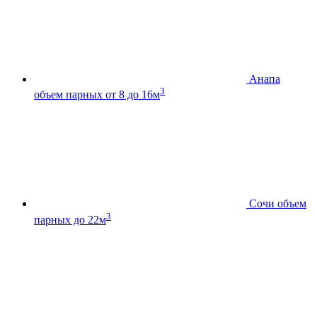
Анапа
3
объем парных от 8 до 16м
Сочи
объем
3
парных до 22м