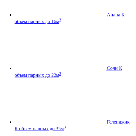
Анапа К
3
объем парных до 16м
Сочи К
3
объем парных до 22м
Геленджик
3
К
объем парных до 35м