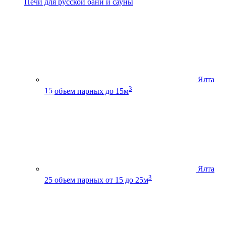
Печи для русской бани и сауны
Ялта
3
15
объем парных до 15м
Ялта
3
25
объем парных от 15 до 25м