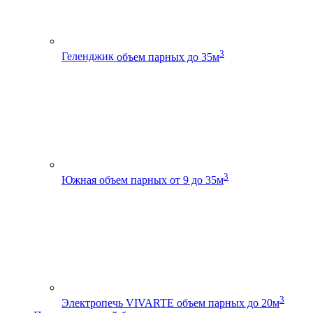
3
Геленджик
объем парных до 35м
3
Южная
объем парных от 9 до 35м
3
Электропечь VIVARTE
объем парных до 20м