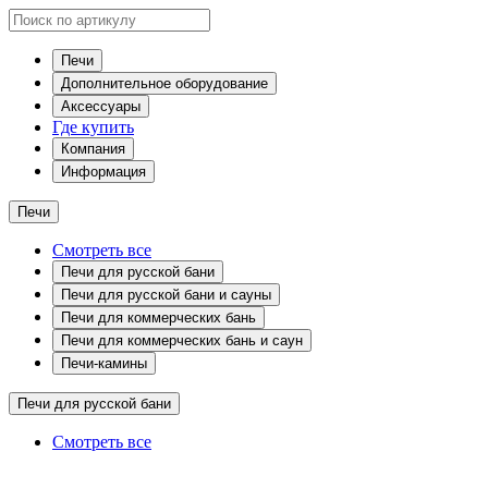
Печи
Дополнительное оборудование
Аксессуары
Где купить
Компания
Информация
Печи
Смотреть все
Печи для русской бани
Печи для русской бани и сауны
Печи для коммерческих бань
Печи для коммерческих бань и саун
Печи-камины
Печи для русской бани
Смотреть все