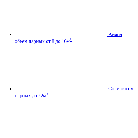
Анапа
3
объем парных от 8 до 16м
Сочи
объем
3
парных до 22м