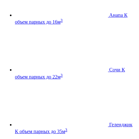
Анапа К
3
объем парных до 16м
Сочи К
3
объем парных до 22м
Геленджик
3
К
объем парных до 35м