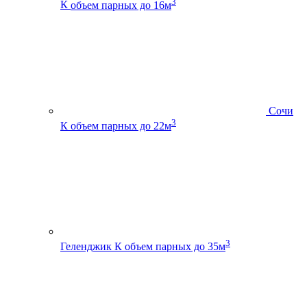
3
К
объем парных до 16м
Сочи
3
К
объем парных до 22м
3
Геленджик К
объем парных до 35м