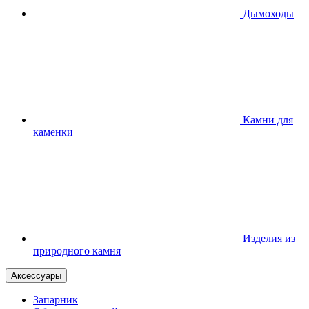
Дымоходы
Камни для
каменки
Изделия из
природного камня
Аксессуары
Запарник