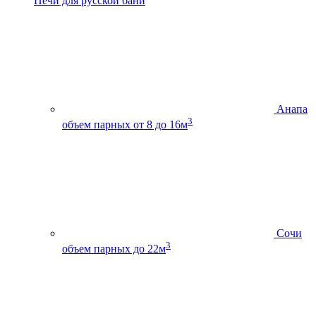
Печи для русской бани
Анапа
3
объем парных от 8 до 16м
Сочи
3
объем парных до 22м