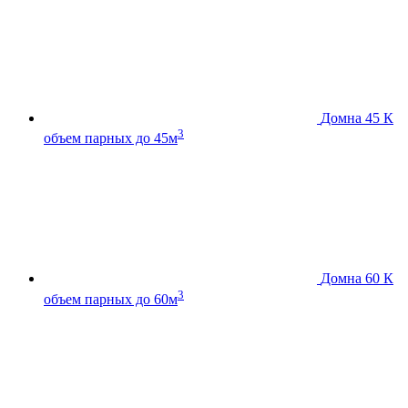
Домна 45 К
3
объем парных до 45м
Домна 60 К
3
объем парных до 60м