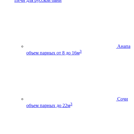
Печи для русской бани
Анапа
3
объем парных от 8 до 16м
Сочи
3
объем парных до 22м