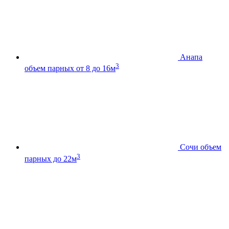
Анапа
3
объем парных от 8 до 16м
Сочи
объем
3
парных до 22м