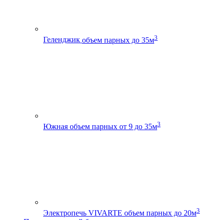
3
Геленджик
объем парных до 35м
3
Южная
объем парных от 9 до 35м
3
Электропечь VIVARTE
объем парных до 20м