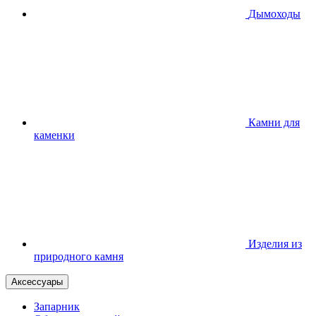
Дымоходы
Камни для
каменки
Изделия из
природного камня
Аксессуары
Запарник