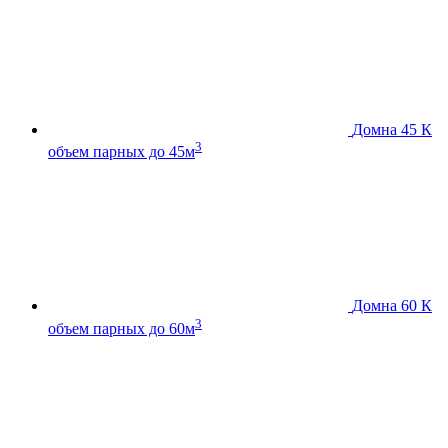
Домна 45 К
3
объем парных до 45м
Домна 60 К
3
объем парных до 60м