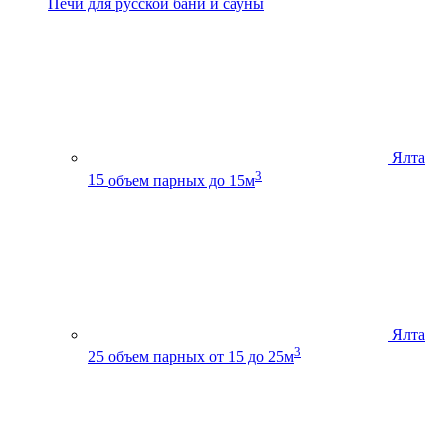
Печи для русской бани и сауны
Ялта
3
15
объем парных до 15м
Ялта
3
25
объем парных от 15 до 25м