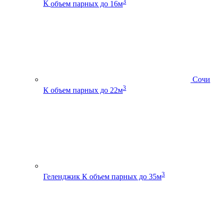
3
К
объем парных до 16м
Сочи
3
К
объем парных до 22м
3
Геленджик К
объем парных до 35м