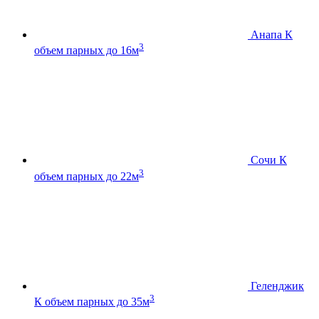
Анапа К
3
объем парных до 16м
Сочи К
3
объем парных до 22м
Геленджик
3
К
объем парных до 35м