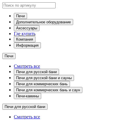
Печи
Дополнительное оборудование
Аксессуары
Где купить
Компания
Информация
Печи
Смотреть все
Печи для русской бани
Печи для русской бани и сауны
Печи для коммерческих бань
Печи для коммерческих бань и саун
Печи-камины
Печи для русской бани
Смотреть все