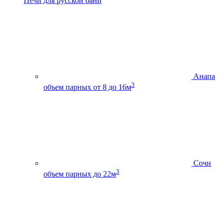
Печи для русской бани
Анапа
3
объем парных от 8 до 16м
Сочи
3
объем парных до 22м