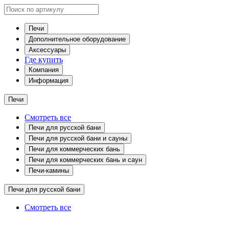
Печи
Дополнительное оборудование
Аксессуары
Где купить
Компания
Информация
Печи
Смотреть все
Печи для русской бани
Печи для русской бани и сауны
Печи для коммерческих бань
Печи для коммерческих бань и саун
Печи-камины
Печи для русской бани
Смотреть все