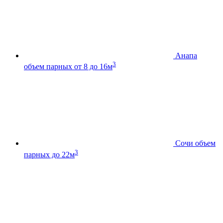
Анапа
3
объем парных от 8 до 16м
Сочи
объем
3
парных до 22м