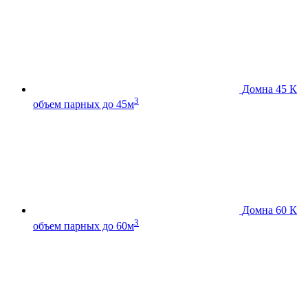
Домна 45 К
3
объем парных до 45м
Домна 60 К
3
объем парных до 60м