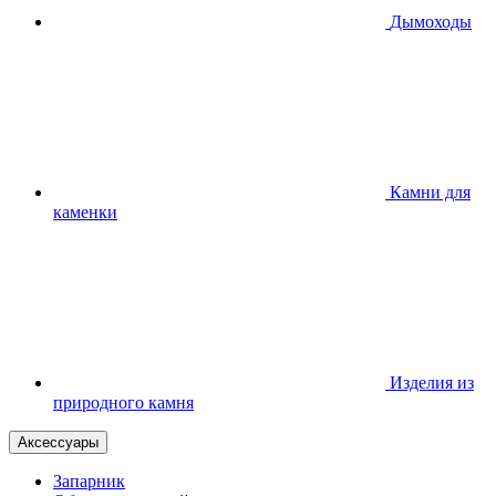
Дымоходы
Камни для
каменки
Изделия из
природного камня
Аксессуары
Запарник