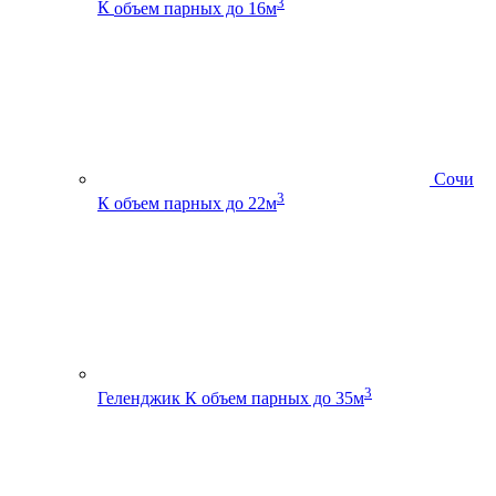
3
К
объем парных до 16м
Сочи
3
К
объем парных до 22м
3
Геленджик К
объем парных до 35м