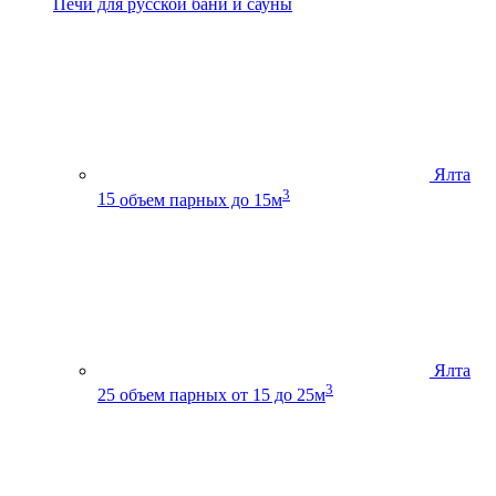
Печи для русской бани и сауны
Ялта
3
15
объем парных до 15м
Ялта
3
25
объем парных от 15 до 25м