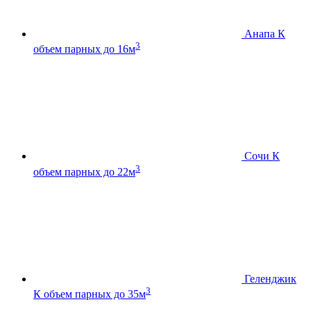
Анапа К
3
объем парных до 16м
Сочи К
3
объем парных до 22м
Геленджик
3
К
объем парных до 35м