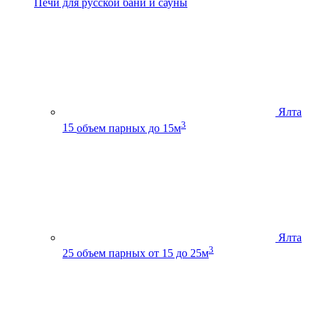
Печи для русской бани и сауны
Ялта
3
15
объем парных до 15м
Ялта
3
25
объем парных от 15 до 25м