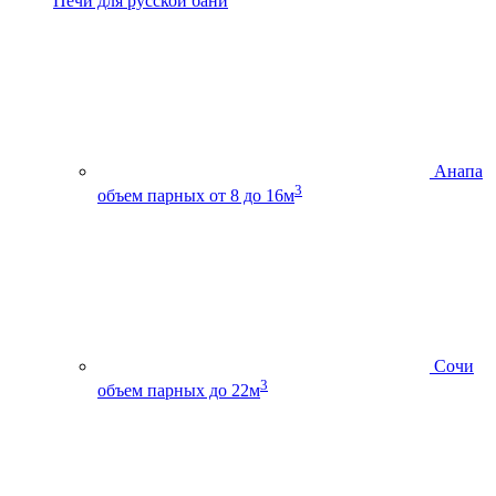
Печи для русской бани
Анапа
3
объем парных от 8 до 16м
Сочи
3
объем парных до 22м