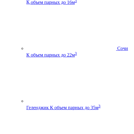
3
К
объем парных до 16м
Сочи
3
К
объем парных до 22м
3
Геленджик К
объем парных до 35м