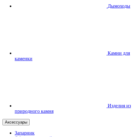
Дымоходы
Камни для
каменки
Изделия из
природного камня
Аксессуары
Запарник