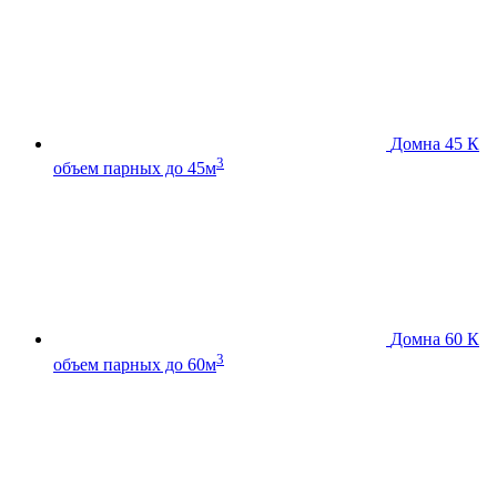
Домна 45 К
3
объем парных до 45м
Домна 60 К
3
объем парных до 60м