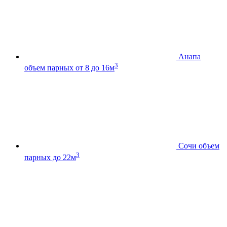
Анапа
3
объем парных от 8 до 16м
Сочи
объем
3
парных до 22м