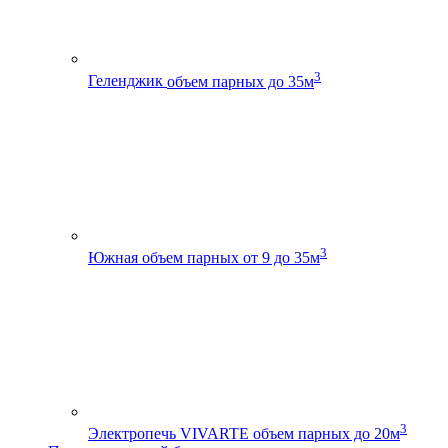
3
Геленджик
объем парных до 35м
3
Южная
объем парных от 9 до 35м
3
Электропечь VIVARTE
объем парных до 20м