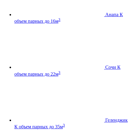
Анапа К
3
объем парных до 16м
Сочи К
3
объем парных до 22м
Геленджик
3
К
объем парных до 35м