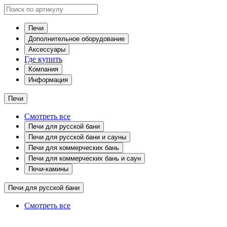
Печи
Дополнительное оборудование
Аксессуары
Где купить
Компания
Информация
Печи
Смотреть все
Печи для русской бани
Печи для русской бани и сауны
Печи для коммерческих бань
Печи для коммерческих бань и саун
Печи-камины
Печи для русской бани
Смотреть все