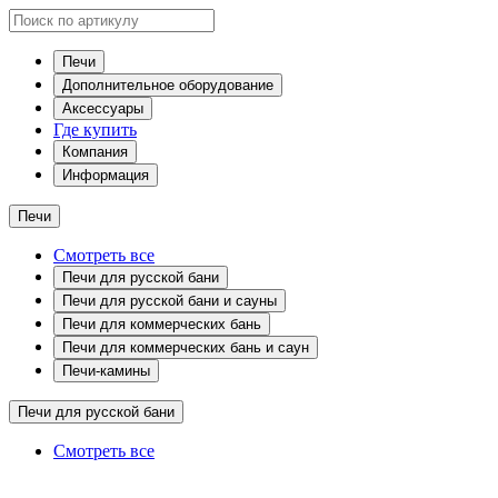
Печи
Дополнительное оборудование
Аксессуары
Где купить
Компания
Информация
Печи
Смотреть все
Печи для русской бани
Печи для русской бани и сауны
Печи для коммерческих бань
Печи для коммерческих бань и саун
Печи-камины
Печи для русской бани
Смотреть все