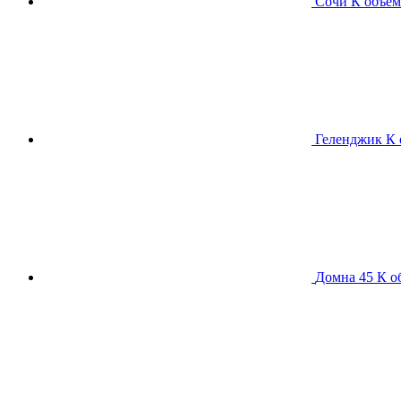
Сочи К
объем
Геленджик К
Домна 45 К
о