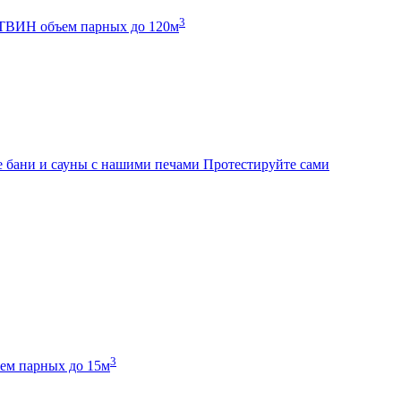
3
К ТВИН
объем парных до 120м
 бани и сауны с нашими печами
Протестируйте сами
3
ем парных до 15м