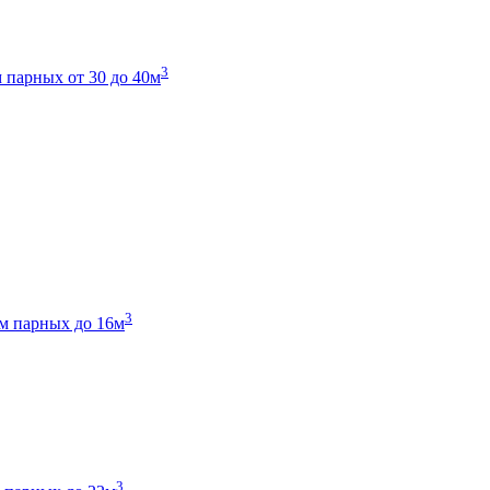
3
 парных от 30 до 40м
3
м парных до 16м
3