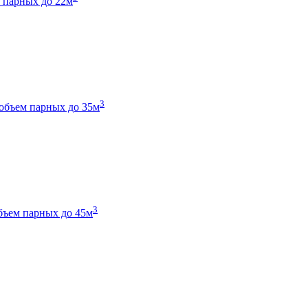
 парных до 22м
3
объем парных до 35м
3
бъем парных до 45м