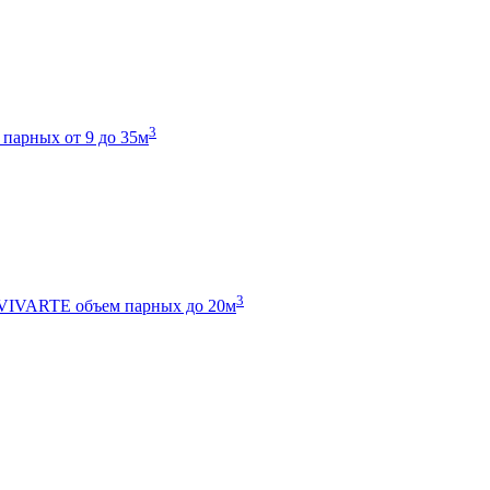
3
 парных от 9 до 35м
3
 VIVARTE
объем парных до 20м