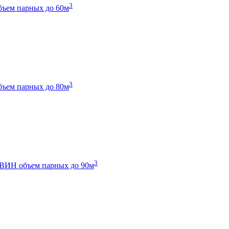
3
бъем парных до 60м
3
бъем парных до 80м
3
 ТВИН
объем парных до 90м