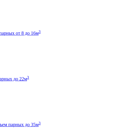
3
парных от 8 до 16м
3
арных до 22м
3
ъем парных до 35м