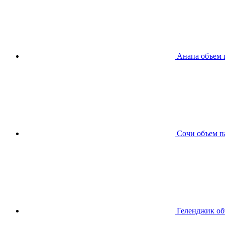
Анапа
объем 
Сочи
объем п
Геленджик
об