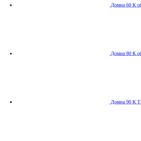
Домна 60 К
о
Домна 80 К
о
Домна 90 К