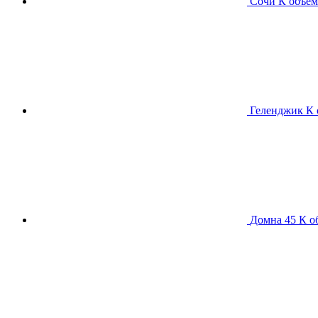
Сочи К
объем
Геленджик К
Домна 45 К
о