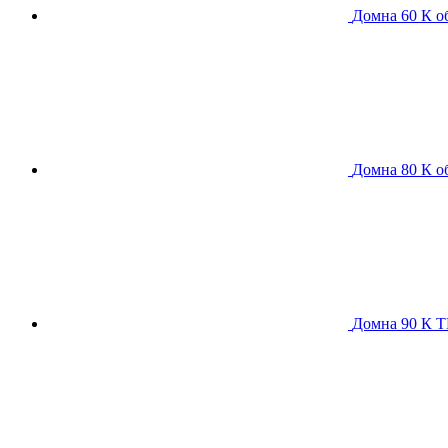
Домна 60 К
о
Домна 80 К
о
Домна 90 К