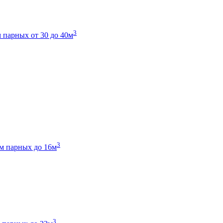
3
 парных от 30 до 40м
3
м парных до 16м
3