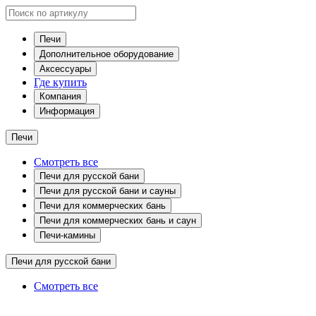
Печи
Дополнительное оборудование
Аксессуары
Где купить
Компания
Информация
Печи
Смотреть все
Печи для русской бани
Печи для русской бани и сауны
Печи для коммерческих бань
Печи для коммерческих бань и саун
Печи-камины
Печи для русской бани
Смотреть все