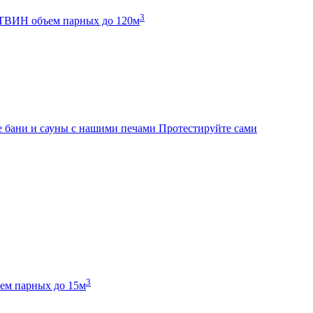
3
К ТВИН
объем парных до 120м
 бани и сауны с нашими печами
Протестируйте сами
3
ем парных до 15м