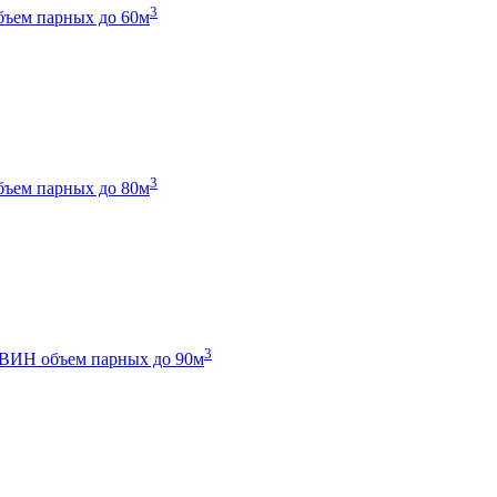
3
бъем парных до 60м
3
бъем парных до 80м
3
 ТВИН
объем парных до 90м