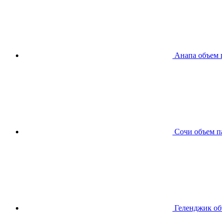
Анапа
объем 
Сочи
объем п
Геленджик
об