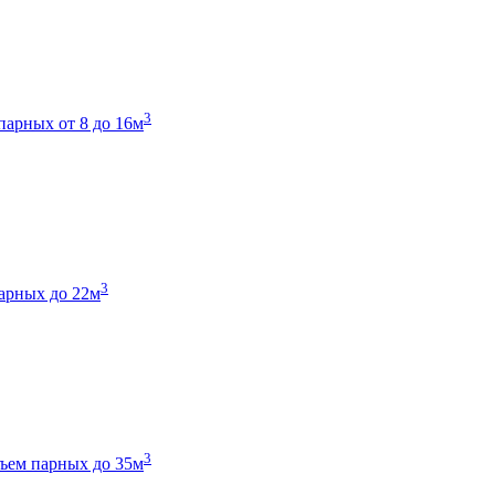
3
парных от 8 до 16м
3
арных до 22м
3
ъем парных до 35м