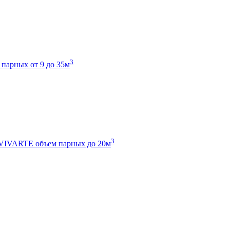
3
 парных от 9 до 35м
3
 VIVARTE
объем парных до 20м