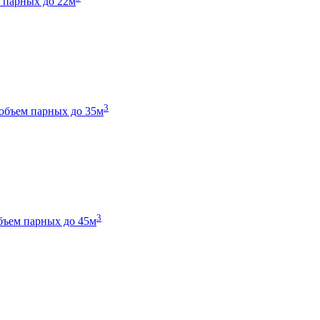
 парных до 22м
3
объем парных до 35м
3
бъем парных до 45м