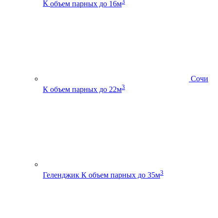
3
К
объем парных до 16м
Сочи
3
К
объем парных до 22м
3
Геленджик К
объем парных до 35м