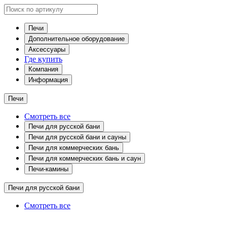
Печи
Дополнительное оборудование
Аксессуары
Где купить
Компания
Информация
Печи
Смотреть все
Печи для русской бани
Печи для русской бани и сауны
Печи для коммерческих бань
Печи для коммерческих бань и саун
Печи-камины
Печи для русской бани
Смотреть все