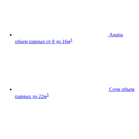
Анапа
3
объем парных от 8 до 16м
Сочи
объем
3
парных до 22м