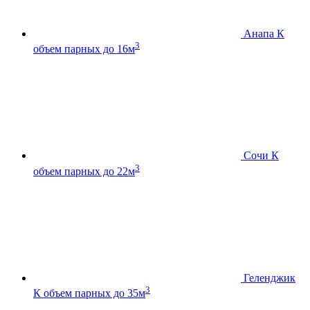
Анапа К
3
объем парных до 16м
Сочи К
3
объем парных до 22м
Геленджик
3
К
объем парных до 35м