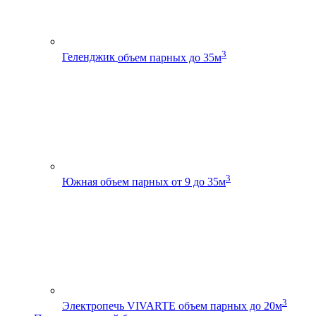
3
Геленджик
объем парных до 35м
3
Южная
объем парных от 9 до 35м
3
Электропечь VIVARTE
объем парных до 20м