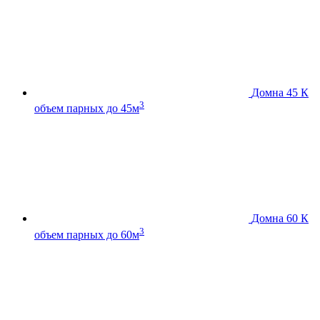
Домна 45 К
3
объем парных до 45м
Домна 60 К
3
объем парных до 60м