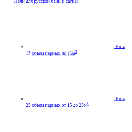
Печи для русской бани и сауны
Ялта
3
15
объем парных до 15м
Ялта
3
25
объем парных от 15 до 25м