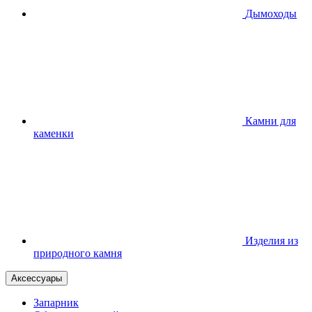
Дымоходы
Камни для
каменки
Изделия из
природного камня
Аксессуары
Запарник