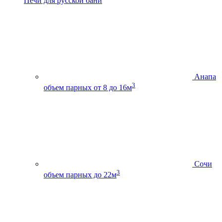
Печи для русской бани
Анапа
3
объем парных от 8 до 16м
Сочи
3
объем парных до 22м