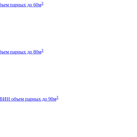
3
бъем парных до 60м
3
бъем парных до 80м
3
 ТВИН
объем парных до 90м