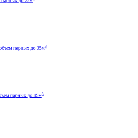
 парных до 22м
3
объем парных до 35м
3
бъем парных до 45м