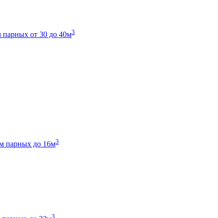
3
 парных от 30 до 40м
3
м парных до 16м
3