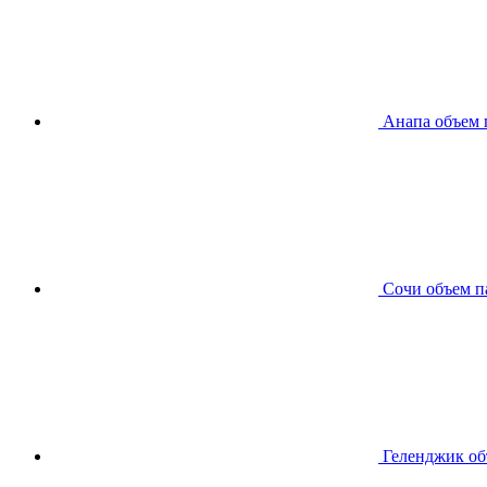
Анапа
объем 
Сочи
объем п
Геленджик
об