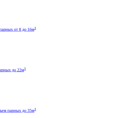
3
парных от 8 до 16м
3
арных до 22м
3
ъем парных до 35м