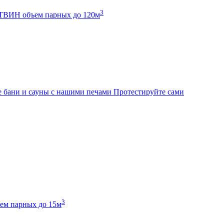
3
К ТВИН
объем парных до 120м
 бани и сауны с нашими печами
Протестируйте сами
3
ем парных до 15м