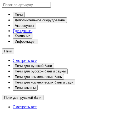
Печи
Дополнительное оборудование
Аксессуары
Где купить
Компания
Информация
Печи
Смотреть все
Печи для русской бани
Печи для русской бани и сауны
Печи для коммерческих бань
Печи для коммерческих бань и саун
Печи-камины
Печи для русской бани
Смотреть все