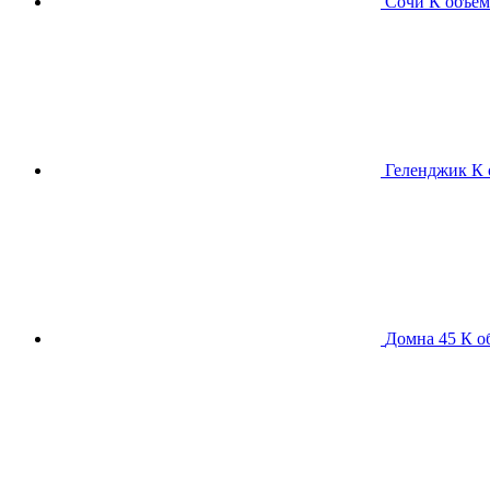
Сочи К
объем
Геленджик К
Домна 45 К
о