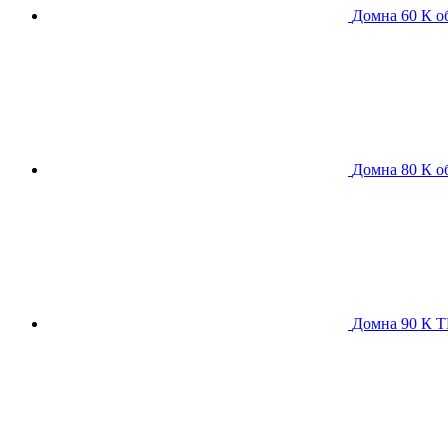
Домна 60 К
о
Домна 80 К
о
Домна 90 К