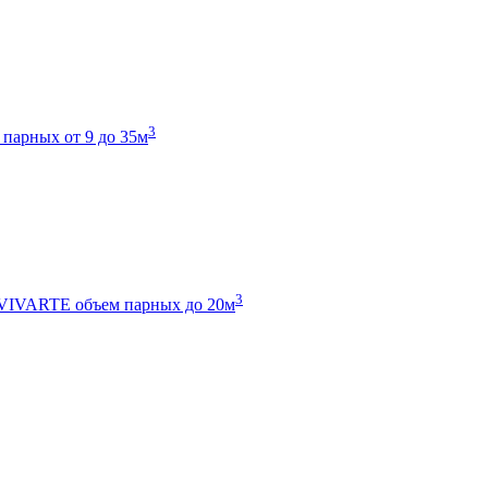
3
 парных от 9 до 35м
3
 VIVARTE
объем парных до 20м