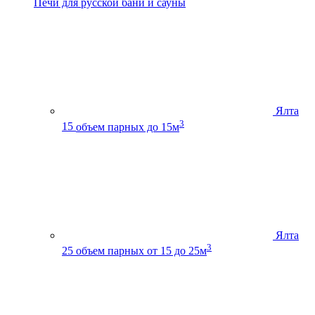
Печи для русской бани и сауны
Ялта
3
15
объем парных до 15м
Ялта
3
25
объем парных от 15 до 25м