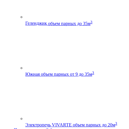
3
Геленджик
объем парных до 35м
3
Южная
объем парных от 9 до 35м
3
Электропечь VIVARTE
объем парных до 20м