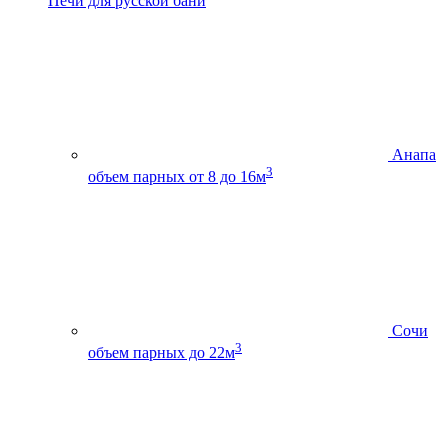
Печи для русской бани
Анапа
3
объем парных от 8 до 16м
Сочи
3
объем парных до 22м