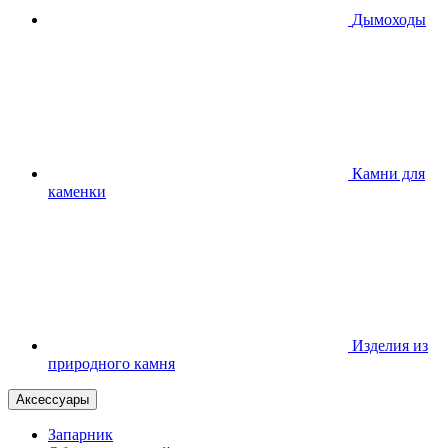
Дымоходы
Камни для
каменки
Изделия из
природного камня
Аксессуары
Запарник