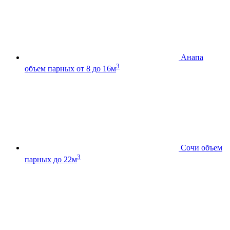
Анапа
3
объем парных от 8 до 16м
Сочи
объем
3
парных до 22м