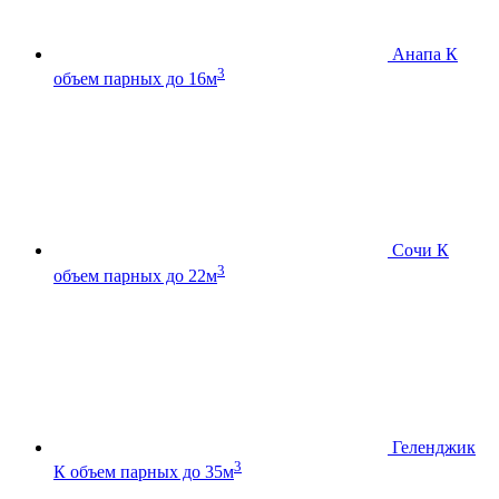
Анапа К
3
объем парных до 16м
Сочи К
3
объем парных до 22м
Геленджик
3
К
объем парных до 35м