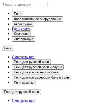
Печи
Дополнительное оборудование
Аксессуары
Где купить
Компания
Информация
Печи
Смотреть все
Печи для русской бани
Печи для русской бани и сауны
Печи для коммерческих бань
Печи для коммерческих бань и саун
Печи-камины
Печи для русской бани
Смотреть все