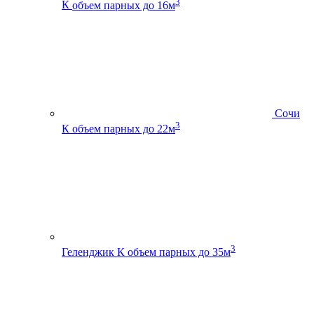
3
К
объем парных до 16м
Сочи
3
К
объем парных до 22м
3
Геленджик К
объем парных до 35м