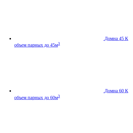
Домна 45 К
3
объем парных до 45м
Домна 60 К
3
объем парных до 60м