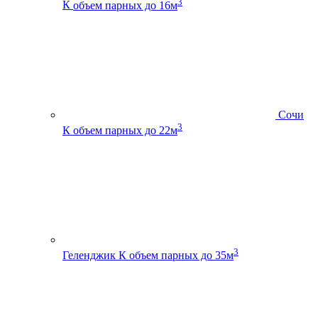
3
К
объем парных до 16м
Сочи
3
К
объем парных до 22м
3
Геленджик К
объем парных до 35м