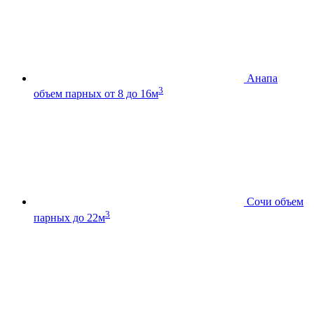
Анапа
3
объем парных от 8 до 16м
Сочи
объем
3
парных до 22м