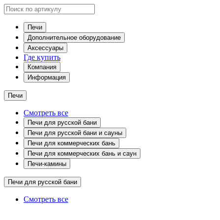
Печи
Дополнительное оборудование
Аксессуары
Где купить
Компания
Информация
Печи
Смотреть все
Печи для русской бани
Печи для русской бани и сауны
Печи для коммерческих бань
Печи для коммерческих бань и саун
Печи-камины
Печи для русской бани
Смотреть все