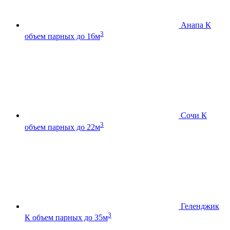
Анапа К
3
объем парных до 16м
Сочи К
3
объем парных до 22м
Геленджик
3
К
объем парных до 35м