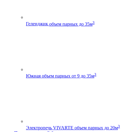
3
Геленджик
объем парных до 35м
3
Южная
объем парных от 9 до 35м
3
Электропечь VIVARTE
объем парных до 20м