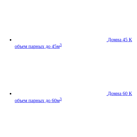
Домна 45 К
3
объем парных до 45м
Домна 60 К
3
объем парных до 60м