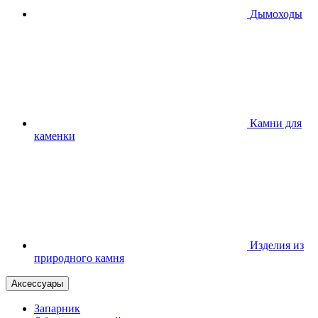
Дымоходы
Камни для
каменки
Изделия из
природного камня
Аксессуары
Запарник