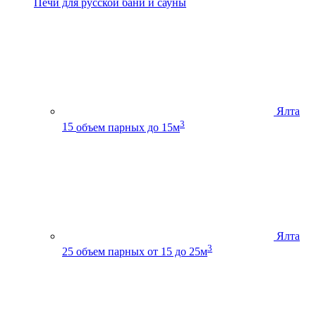
Печи для русской бани и сауны
Ялта
3
15
объем парных до 15м
Ялта
3
25
объем парных от 15 до 25м