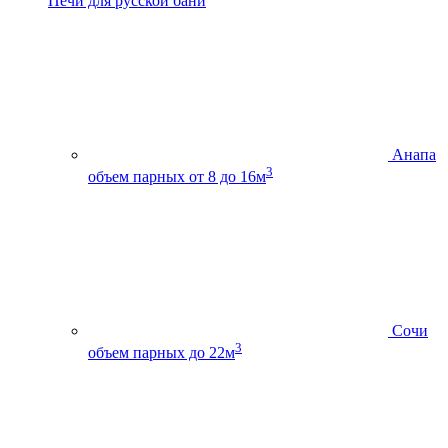
Печи для русской бани
Анапа
3
объем парных от 8 до 16м
Сочи
3
объем парных до 22м