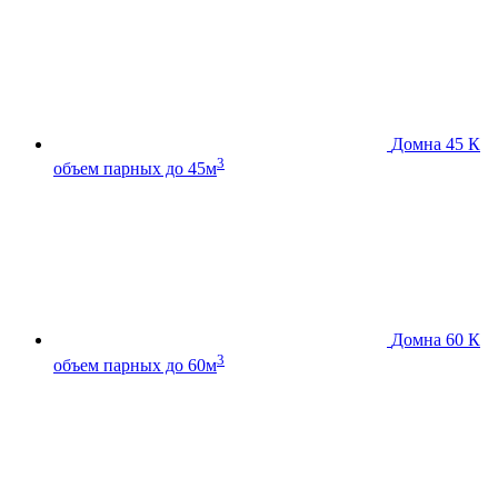
Домна 45 К
3
объем парных до 45м
Домна 60 К
3
объем парных до 60м