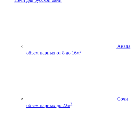
Печи для русской бани
Анапа
3
объем парных от 8 до 16м
Сочи
3
объем парных до 22м