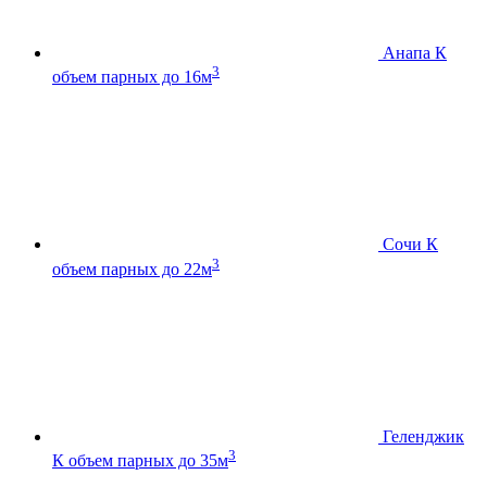
Анапа К
3
объем парных до 16м
Сочи К
3
объем парных до 22м
Геленджик
3
К
объем парных до 35м