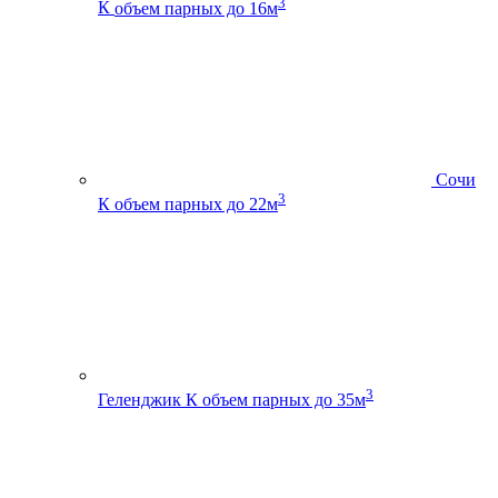
3
К
объем парных до 16м
Сочи
3
К
объем парных до 22м
3
Геленджик К
объем парных до 35м