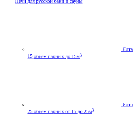
Печи для русской бани и сауны
Ялта
3
15
объем парных до 15м
Ялта
3
25
объем парных от 15 до 25м