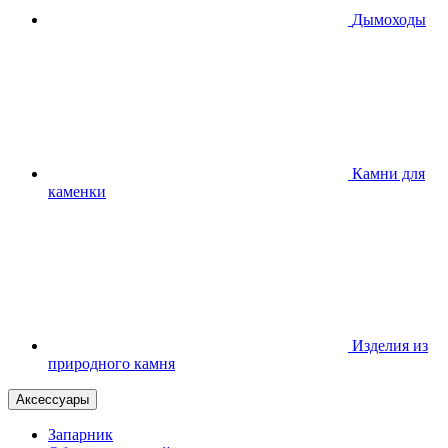
Дымоходы
Камни для
каменки
Изделия из
природного камня
Аксессуары
Запарник