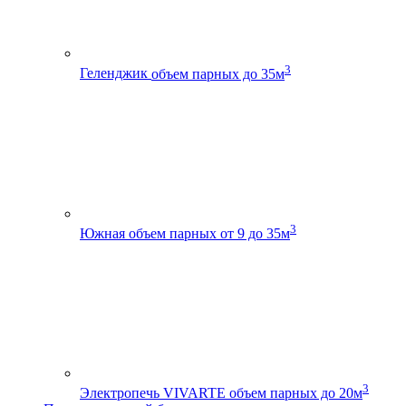
3
Геленджик
объем парных до 35м
3
Южная
объем парных от 9 до 35м
3
Электропечь VIVARTE
объем парных до 20м