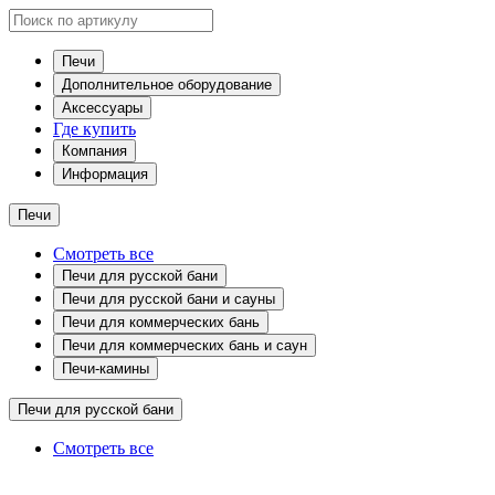
Печи
Дополнительное оборудование
Аксессуары
Где купить
Компания
Информация
Печи
Смотреть все
Печи для русской бани
Печи для русской бани и сауны
Печи для коммерческих бань
Печи для коммерческих бань и саун
Печи-камины
Печи для русской бани
Смотреть все