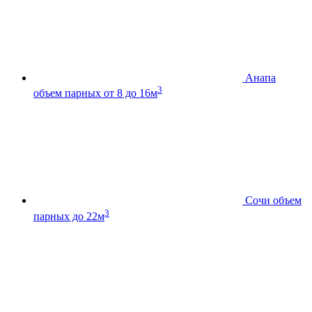
Анапа
3
объем парных от 8 до 16м
Сочи
объем
3
парных до 22м