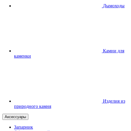
Дымоходы
Камни для
каменки
Изделия из
природного камня
Аксессуары
Запарник