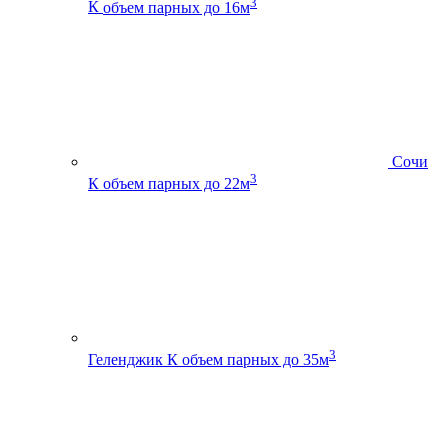
3
К
объем парных до 16м
Сочи
3
К
объем парных до 22м
3
Геленджик К
объем парных до 35м