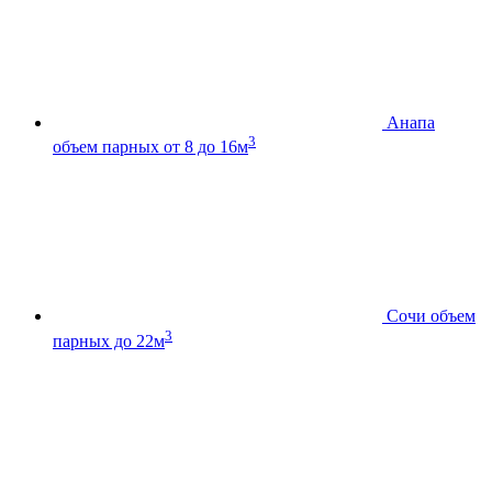
Анапа
3
объем парных от 8 до 16м
Сочи
объем
3
парных до 22м