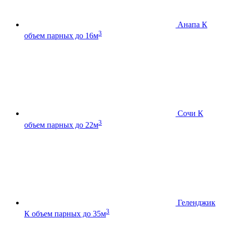
Анапа К
3
объем парных до 16м
Сочи К
3
объем парных до 22м
Геленджик
3
К
объем парных до 35м