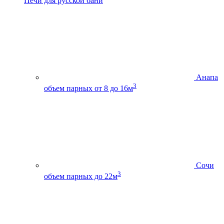
Печи для русской бани
Анапа
3
объем парных от 8 до 16м
Сочи
3
объем парных до 22м