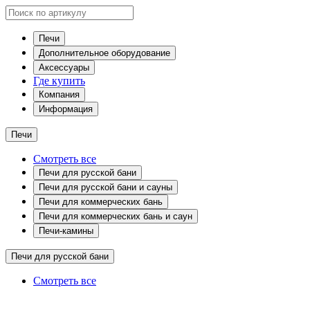
Печи
Дополнительное оборудование
Аксессуары
Где купить
Компания
Информация
Печи
Смотреть все
Печи для русской бани
Печи для русской бани и сауны
Печи для коммерческих бань
Печи для коммерческих бань и саун
Печи-камины
Печи для русской бани
Смотреть все