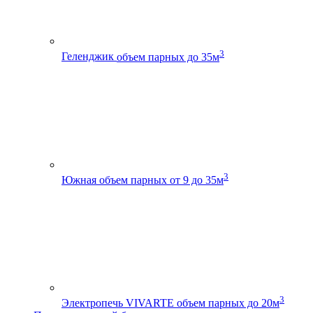
3
Геленджик
объем парных до 35м
3
Южная
объем парных от 9 до 35м
3
Электропечь VIVARTE
объем парных до 20м