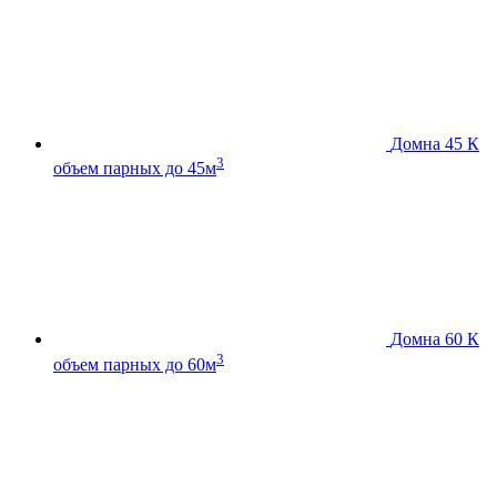
Домна 45 К
3
объем парных до 45м
Домна 60 К
3
объем парных до 60м