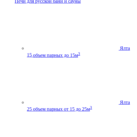
Печи для русской бани и сауны
Ялта
3
15
объем парных до 15м
Ялта
3
25
объем парных от 15 до 25м