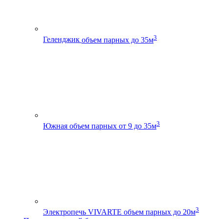
3
Геленджик
объем парных до 35м
3
Южная
объем парных от 9 до 35м
3
Электропечь VIVARTE
объем парных до 20м