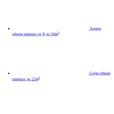
Анапа
3
объем парных от 8 до 16м
Сочи
объем
3
парных до 22м