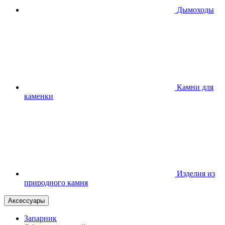
Дымоходы
Камни для
каменки
Изделия из
природного камня
Аксессуары
Запарник