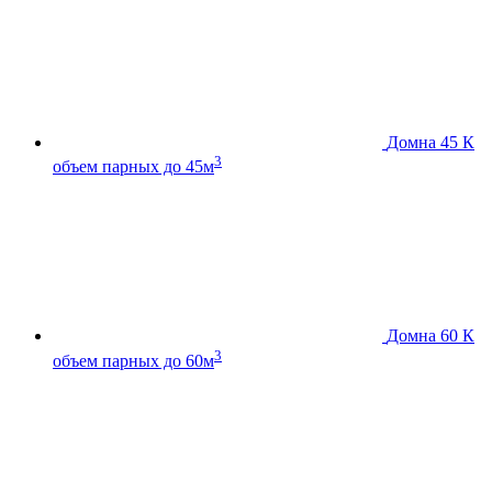
Домна 45 К
3
объем парных до 45м
Домна 60 К
3
объем парных до 60м