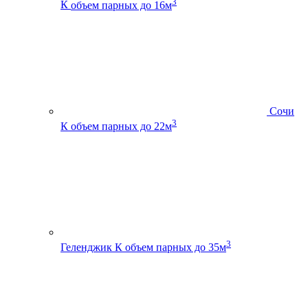
3
К
объем парных до 16м
Сочи
3
К
объем парных до 22м
3
Геленджик К
объем парных до 35м