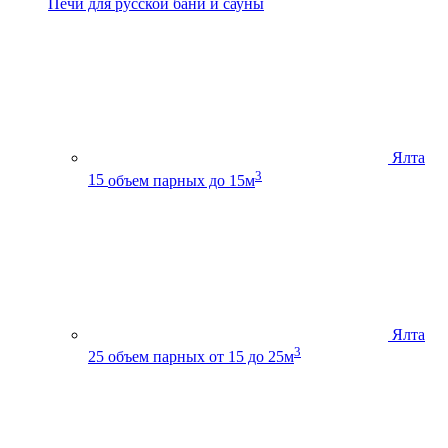
Печи для русской бани и сауны
Ялта
3
15
объем парных до 15м
Ялта
3
25
объем парных от 15 до 25м