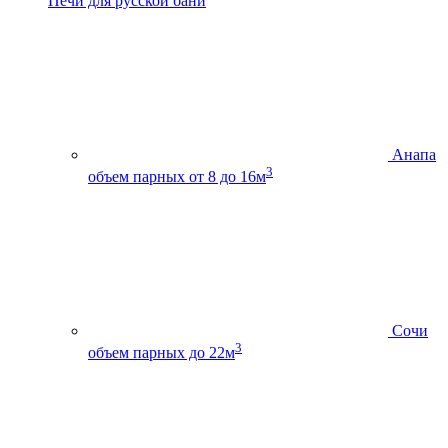
Печи для русской бани
Анапа
3
объем парных от 8 до 16м
Сочи
3
объем парных до 22м