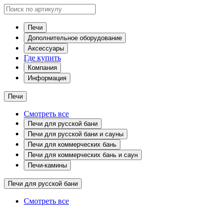
Печи
Дополнительное оборудование
Аксессуары
Где купить
Компания
Информация
Печи
Смотреть все
Печи для русской бани
Печи для русской бани и сауны
Печи для коммерческих бань
Печи для коммерческих бань и саун
Печи-камины
Печи для русской бани
Смотреть все