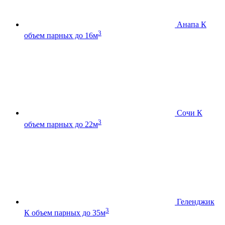
Анапа К
3
объем парных до 16м
Сочи К
3
объем парных до 22м
Геленджик
3
К
объем парных до 35м