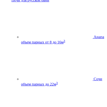
Печи для русской бани
Анапа
3
объем парных от 8 до 16м
Сочи
3
объем парных до 22м