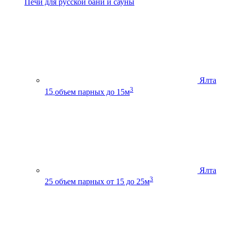
Печи для русской бани и сауны
Ялта
3
15
объем парных до 15м
Ялта
3
25
объем парных от 15 до 25м