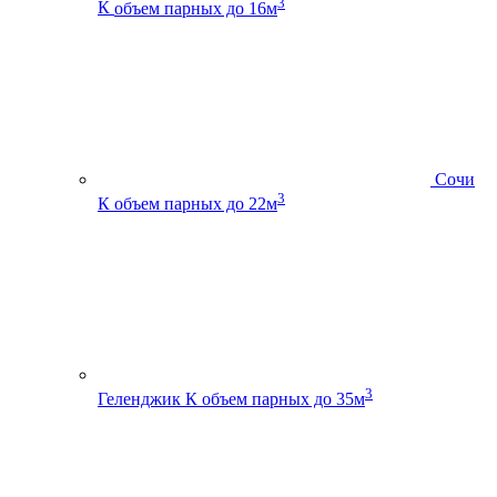
3
К
объем парных до 16м
Сочи
3
К
объем парных до 22м
3
Геленджик К
объем парных до 35м