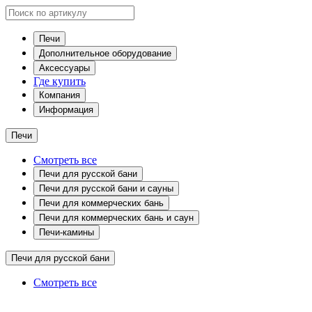
Печи
Дополнительное оборудование
Аксессуары
Где купить
Компания
Информация
Печи
Смотреть все
Печи для русской бани
Печи для русской бани и сауны
Печи для коммерческих бань
Печи для коммерческих бань и саун
Печи-камины
Печи для русской бани
Смотреть все