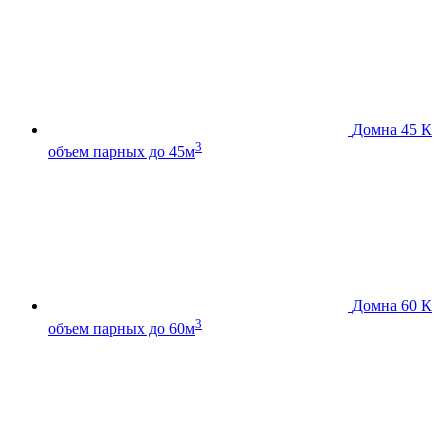
Домна 45 К
3
объем парных до 45м
Домна 60 К
3
объем парных до 60м