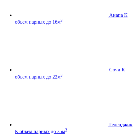
Анапа К
3
объем парных до 16м
Сочи К
3
объем парных до 22м
Геленджик
3
К
объем парных до 35м