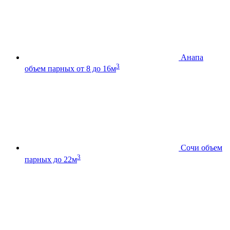
Анапа
3
объем парных от 8 до 16м
Сочи
объем
3
парных до 22м