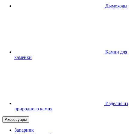
Дымоходы
Камни для
каменки
Изделия из
природного камня
Аксессуары
Запарник