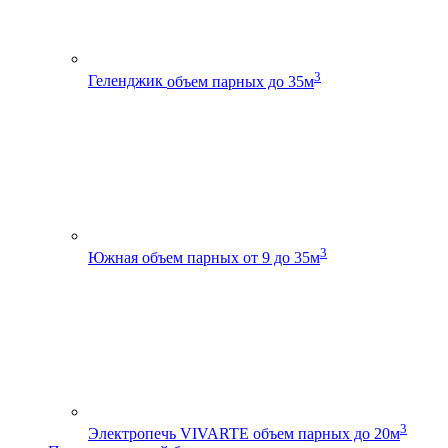
3
Геленджик
объем парных до 35м
3
Южная
объем парных от 9 до 35м
3
Электропечь VIVARTE
объем парных до 20м