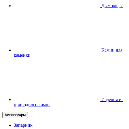
Дымоходы
Камни для
каменки
Изделия из
природного камня
Аксессуары
Запарник