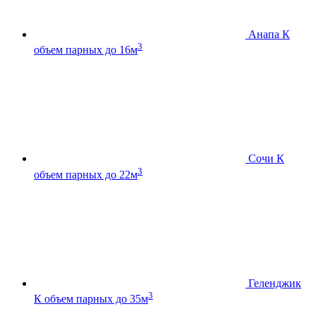
Анапа К
3
объем парных до 16м
Сочи К
3
объем парных до 22м
Геленджик
3
К
объем парных до 35м