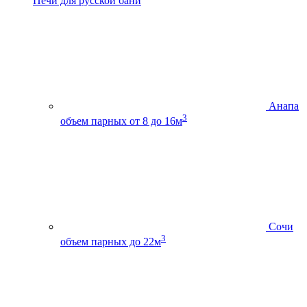
Печи для русской бани
Анапа
3
объем парных от 8 до 16м
Сочи
3
объем парных до 22м