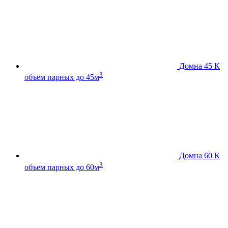
Домна 45 К
3
объем парных до 45м
Домна 60 К
3
объем парных до 60м