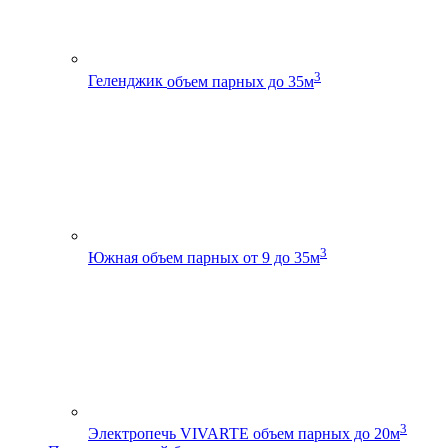
3
Геленджик
объем парных до 35м
3
Южная
объем парных от 9 до 35м
3
Электропечь VIVARTE
объем парных до 20м