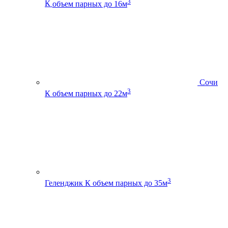
3
К
объем парных до 16м
Сочи
3
К
объем парных до 22м
3
Геленджик К
объем парных до 35м