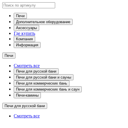
Печи
Дополнительное оборудование
Аксессуары
Где купить
Компания
Информация
Печи
Смотреть все
Печи для русской бани
Печи для русской бани и сауны
Печи для коммерческих бань
Печи для коммерческих бань и саун
Печи-камины
Печи для русской бани
Смотреть все