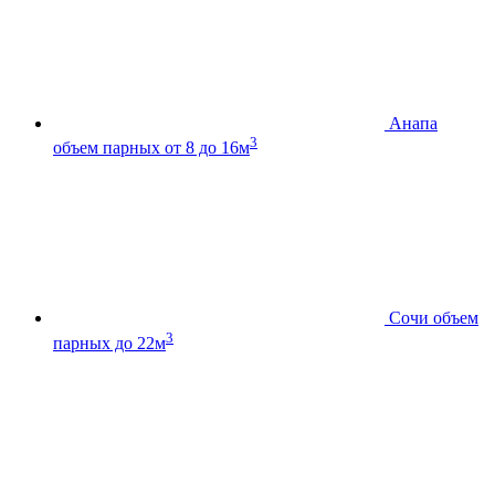
Анапа
3
объем парных от 8 до 16м
Сочи
объем
3
парных до 22м