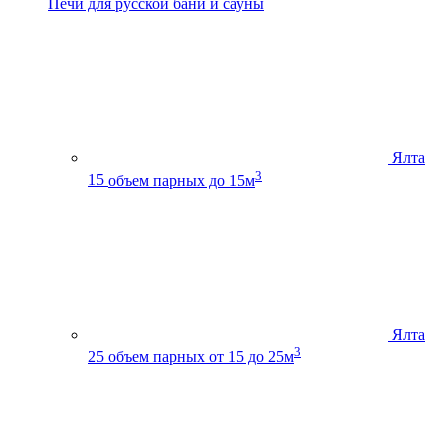
Печи для русской бани и сауны
Ялта
3
15
объем парных до 15м
Ялта
3
25
объем парных от 15 до 25м