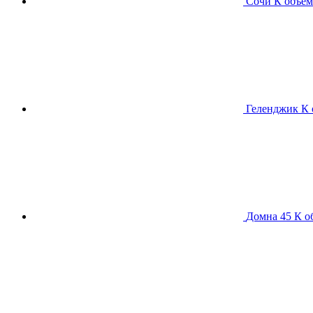
Сочи К
объем
Геленджик К
Домна 45 К
о