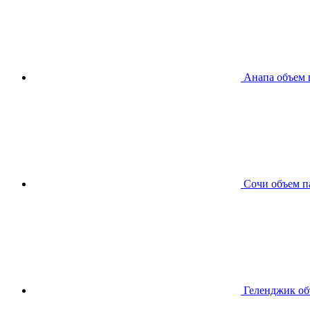
Анапа
объем 
Сочи
объем п
Геленджик
об