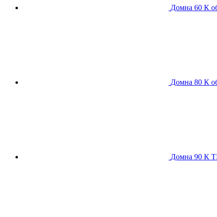
Домна 60 К
о
Домна 80 К
о
Домна 90 К