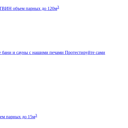
3
К ТВИН
объем парных до 120м
 бани и сауны с нашими печами
Протестируйте сами
3
ем парных до 15м