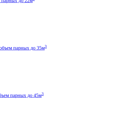
 парных до 22м
3
объем парных до 35м
3
бъем парных до 45м