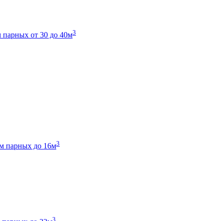
3
 парных от 30 до 40м
3
м парных до 16м
3