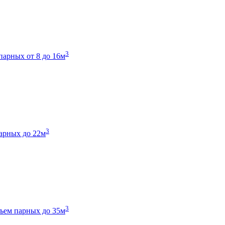
3
парных от 8 до 16м
3
арных до 22м
3
ъем парных до 35м