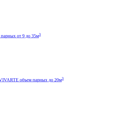
3
 парных от 9 до 35м
3
 VIVARTE
объем парных до 20м