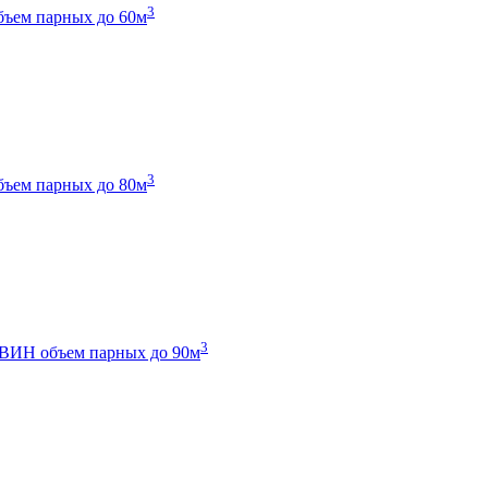
3
бъем парных до 60м
3
бъем парных до 80м
3
 ТВИН
объем парных до 90м