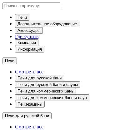
Печи
Дополнительное оборудование
Аксессуары
Где купить
Компания
Информация
Печи
Смотреть все
Печи для русской бани
Печи для русской бани и сауны
Печи для коммерческих бань
Печи для коммерческих бань и саун
Печи-камины
Печи для русской бани
Смотреть все