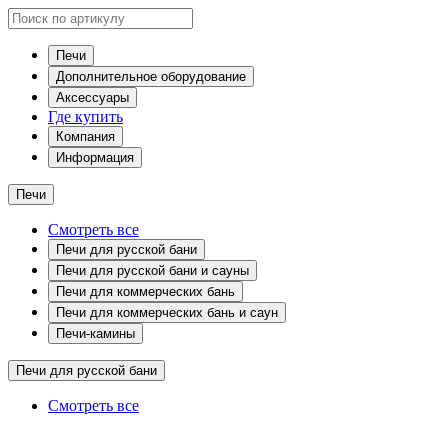
Печи
Дополнительное оборудование
Аксессуары
Где купить
Компания
Информация
Печи
Смотреть все
Печи для русской бани
Печи для русской бани и сауны
Печи для коммерческих бань
Печи для коммерческих бань и саун
Печи-камины
Печи для русской бани
Смотреть все