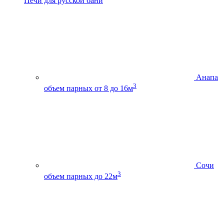
Печи для русской бани
Анапа
3
объем парных от 8 до 16м
Сочи
3
объем парных до 22м