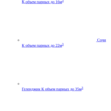
3
К
объем парных до 16м
Сочи
3
К
объем парных до 22м
3
Геленджик К
объем парных до 35м