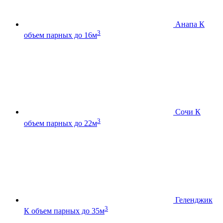
Анапа К
3
объем парных до 16м
Сочи К
3
объем парных до 22м
Геленджик
3
К
объем парных до 35м