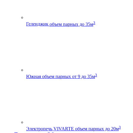
3
Геленджик
объем парных до 35м
3
Южная
объем парных от 9 до 35м
3
Электропечь VIVARTE
объем парных до 20м