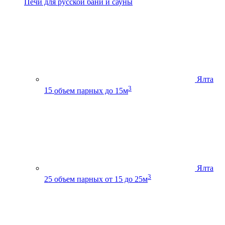
Печи для русской бани и сауны
Ялта
3
15
объем парных до 15м
Ялта
3
25
объем парных от 15 до 25м