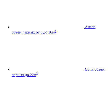
Анапа
3
объем парных от 8 до 16м
Сочи
объем
3
парных до 22м