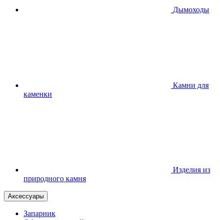
Дымоходы
Камни для
каменки
Изделия из
природного камня
Аксессуары
Запарник