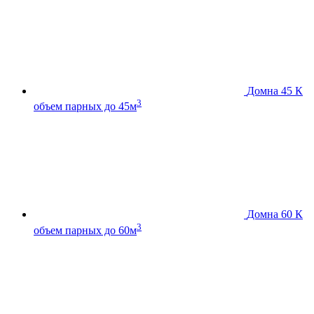
Домна 45 К
3
объем парных до 45м
Домна 60 К
3
объем парных до 60м