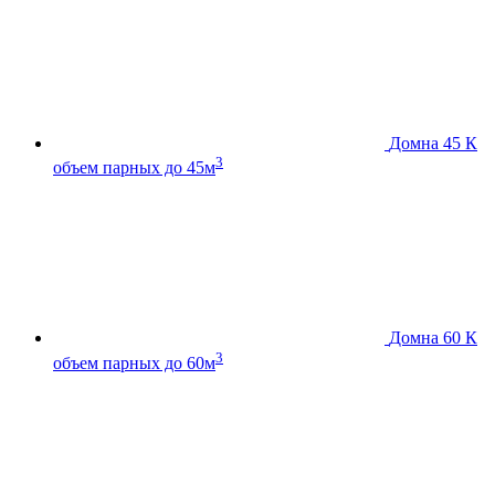
Домна 45 К
3
объем парных до 45м
Домна 60 К
3
объем парных до 60м