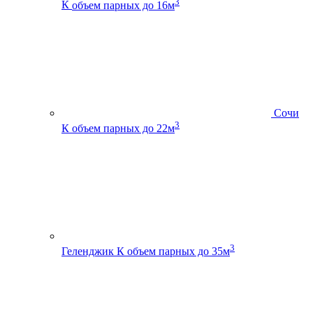
3
К
объем парных до 16м
Сочи
3
К
объем парных до 22м
3
Геленджик К
объем парных до 35м