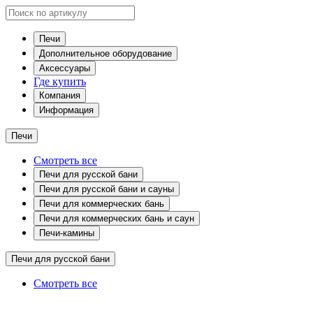
Печи
Дополнительное оборудование
Аксессуары
Где купить
Компания
Информация
Печи
Смотреть все
Печи для русской бани
Печи для русской бани и сауны
Печи для коммерческих бань
Печи для коммерческих бань и саун
Печи-камины
Печи для русской бани
Смотреть все