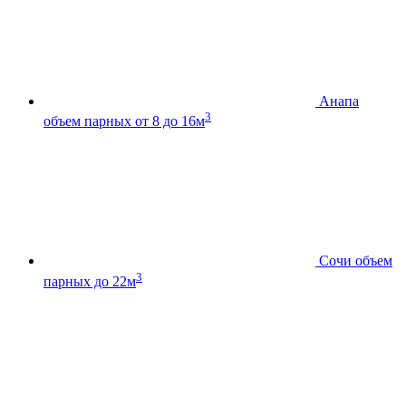
Анапа
3
объем парных от 8 до 16м
Сочи
объем
3
парных до 22м