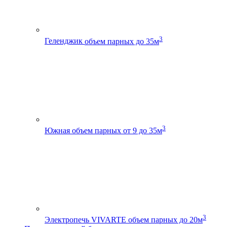
3
Геленджик
объем парных до 35м
3
Южная
объем парных от 9 до 35м
3
Электропечь VIVARTE
объем парных до 20м