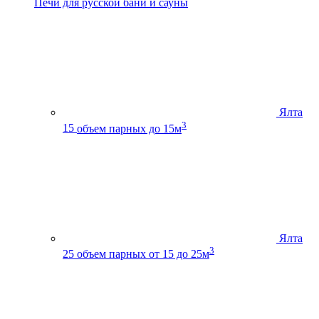
Печи для русской бани и сауны
Ялта
3
15
объем парных до 15м
Ялта
3
25
объем парных от 15 до 25м