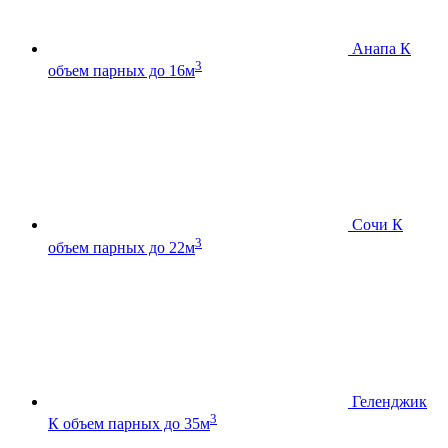
Анапа К
3
объем парных до 16м
Сочи К
3
объем парных до 22м
Геленджик
3
К
объем парных до 35м