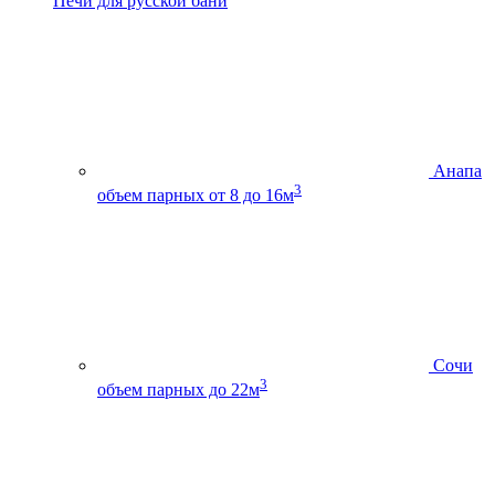
Печи для русской бани
Анапа
3
объем парных от 8 до 16м
Сочи
3
объем парных до 22м