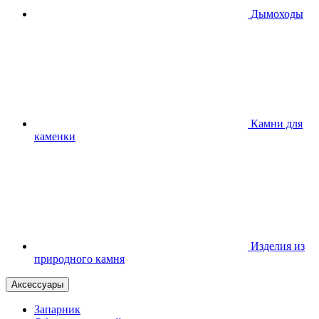
Дымоходы
Камни для
каменки
Изделия из
природного камня
Аксессуары
Запарник