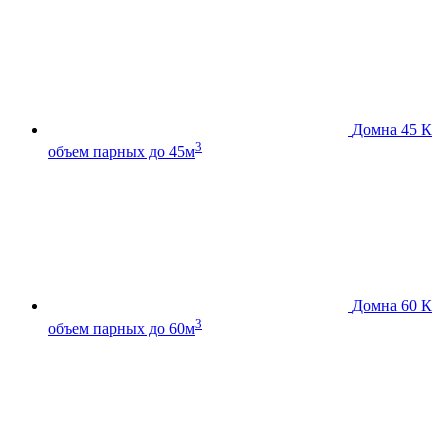
Домна 45 К
3
объем парных до 45м
Домна 60 К
3
объем парных до 60м