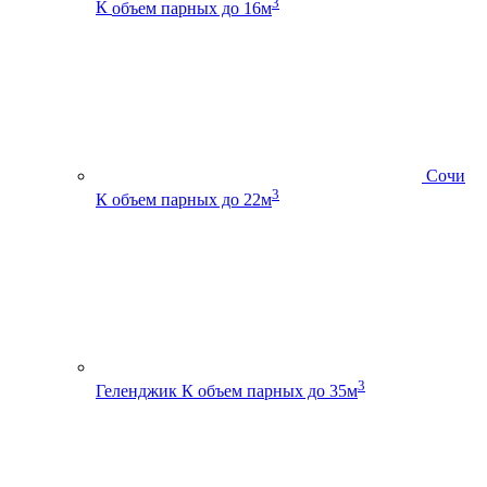
3
К
объем парных до 16м
Сочи
3
К
объем парных до 22м
3
Геленджик К
объем парных до 35м