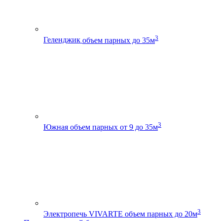
3
Геленджик
объем парных до 35м
3
Южная
объем парных от 9 до 35м
3
Электропечь VIVARTE
объем парных до 20м