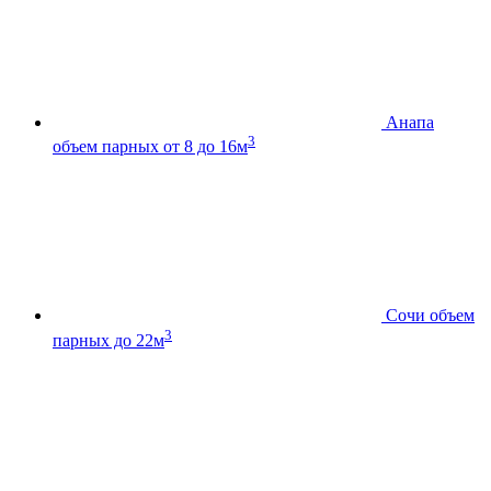
Анапа
3
объем парных от 8 до 16м
Сочи
объем
3
парных до 22м