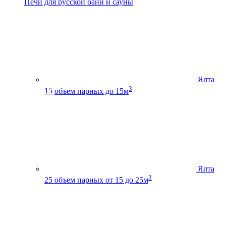
Печи для русской бани и сауны
Ялта
3
15
объем парных до 15м
Ялта
3
25
объем парных от 15 до 25м