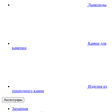
Дымоходы
Камни для
каменки
Изделия из
природного камня
Аксессуары
Запарник