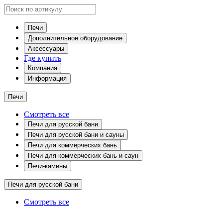
Печи
Дополнительное оборудование
Аксессуары
Где купить
Компания
Информация
Печи
Смотреть все
Печи для русской бани
Печи для русской бани и сауны
Печи для коммерческих бань
Печи для коммерческих бань и саун
Печи-камины
Печи для русской бани
Смотреть все