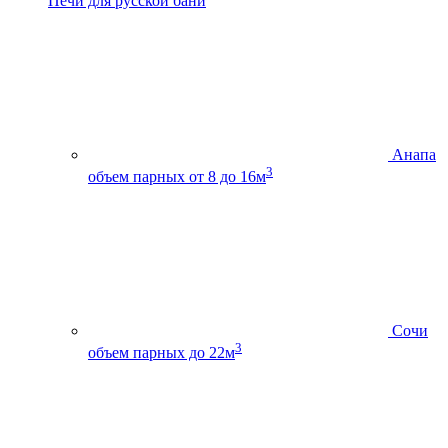
Печи для русской бани
Анапа
3
объем парных от 8 до 16м
Сочи
3
объем парных до 22м