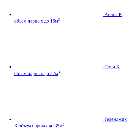
Анапа К
3
объем парных до 16м
Сочи К
3
объем парных до 22м
Геленджик
3
К
объем парных до 35м