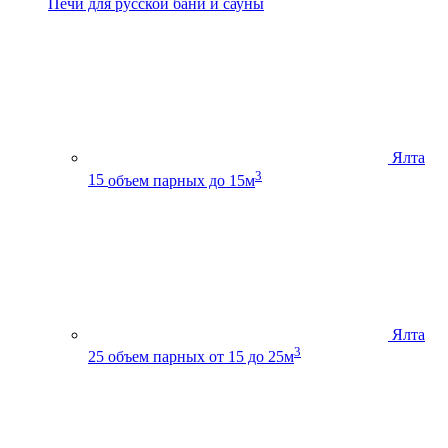
Печи для русской бани и сауны
Ялта
3
15
объем парных до 15м
Ялта
3
25
объем парных от 15 до 25м