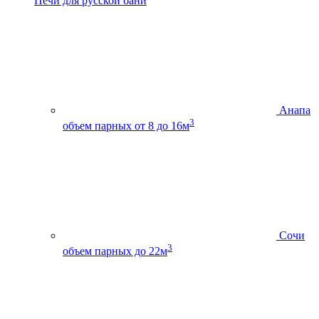
Печи для русской бани
Анапа
3
объем парных от 8 до 16м
Сочи
3
объем парных до 22м