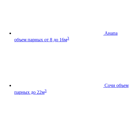
Анапа
3
объем парных от 8 до 16м
Сочи
объем
3
парных до 22м