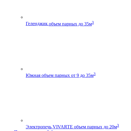
3
Геленджик
объем парных до 35м
3
Южная
объем парных от 9 до 35м
3
Электропечь VIVARTE
объем парных до 20м