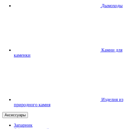
Дымоходы
Камни для
каменки
Изделия из
природного камня
Аксессуары
Запарник