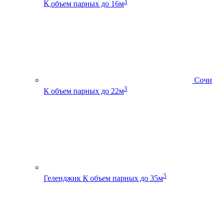
3
К
объем парных до 16м
Сочи
3
К
объем парных до 22м
3
Геленджик К
объем парных до 35м