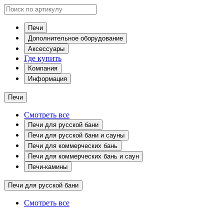
Печи
Дополнительное оборудование
Аксессуары
Где купить
Компания
Информация
Печи
Смотреть все
Печи для русской бани
Печи для русской бани и сауны
Печи для коммерческих бань
Печи для коммерческих бань и саун
Печи-камины
Печи для русской бани
Смотреть все