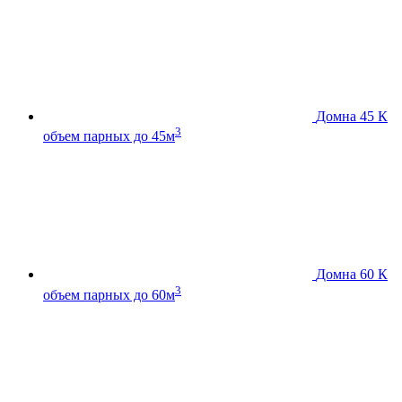
Домна 45 К
3
объем парных до 45м
Домна 60 К
3
объем парных до 60м