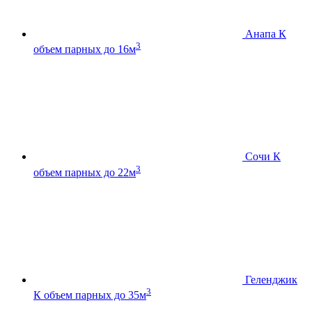
Анапа К
3
объем парных до 16м
Сочи К
3
объем парных до 22м
Геленджик
3
К
объем парных до 35м