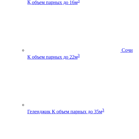
3
К
объем парных до 16м
Сочи
3
К
объем парных до 22м
3
Геленджик К
объем парных до 35м