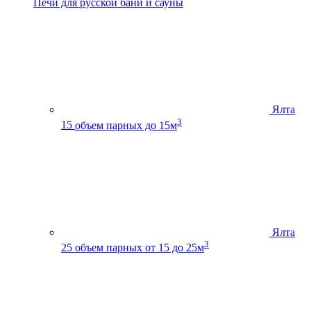
Печи для русской бани и сауны
Ялта
3
15
объем парных до 15м
Ялта
3
25
объем парных от 15 до 25м