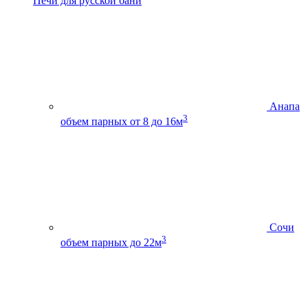
Печи для русской бани
Анапа
3
объем парных от 8 до 16м
Сочи
3
объем парных до 22м