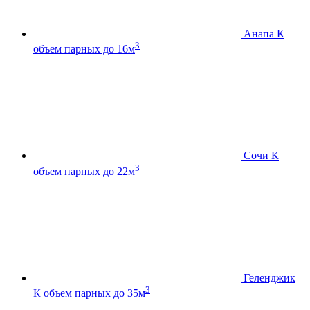
Анапа К
3
объем парных до 16м
Сочи К
3
объем парных до 22м
Геленджик
3
К
объем парных до 35м