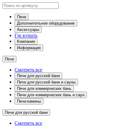
Печи
Дополнительное оборудование
Аксессуары
Где купить
Компания
Информация
Печи
Смотреть все
Печи для русской бани
Печи для русской бани и сауны
Печи для коммерческих бань
Печи для коммерческих бань и саун
Печи-камины
Печи для русской бани
Смотреть все