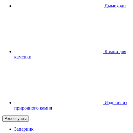
Дымоходы
Камни для
каменки
Изделия из
природного камня
Аксессуары
Запарник