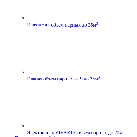
3
Геленджик
объем парных до 35м
3
Южная
объем парных от 9 до 35м
3
Электропечь VIVARTE
объем парных до 20м