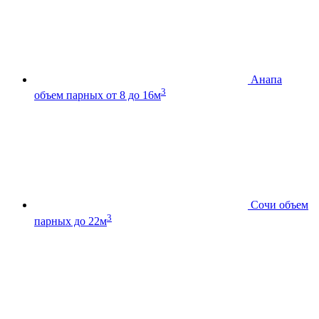
Анапа
3
объем парных от 8 до 16м
Сочи
объем
3
парных до 22м