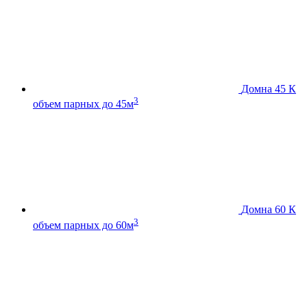
Домна 45 К
3
объем парных до 45м
Домна 60 К
3
объем парных до 60м