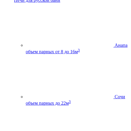
Печи для русской бани
Анапа
3
объем парных от 8 до 16м
Сочи
3
объем парных до 22м