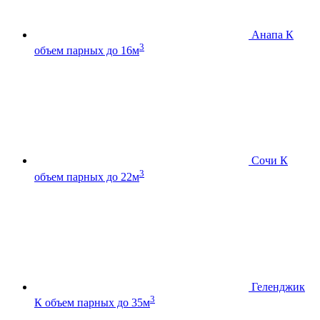
Анапа К
3
объем парных до 16м
Сочи К
3
объем парных до 22м
Геленджик
3
К
объем парных до 35м