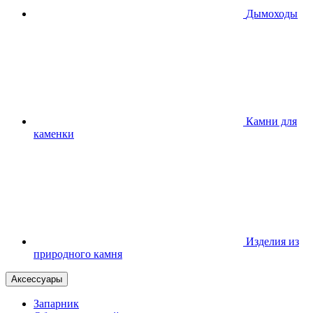
Дымоходы
Камни для
каменки
Изделия из
природного камня
Аксессуары
Запарник