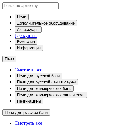
Печи
Дополнительное оборудование
Аксессуары
Где купить
Компания
Информация
Печи
Смотреть все
Печи для русской бани
Печи для русской бани и сауны
Печи для коммерческих бань
Печи для коммерческих бань и саун
Печи-камины
Печи для русской бани
Смотреть все