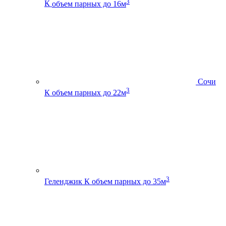
3
К
объем парных до 16м
Сочи
3
К
объем парных до 22м
3
Геленджик К
объем парных до 35м