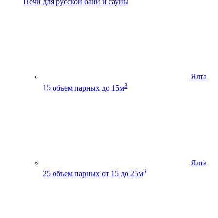
Печи для русской бани и сауны
Ялта
3
15
объем парных до 15м
Ялта
3
25
объем парных от 15 до 25м