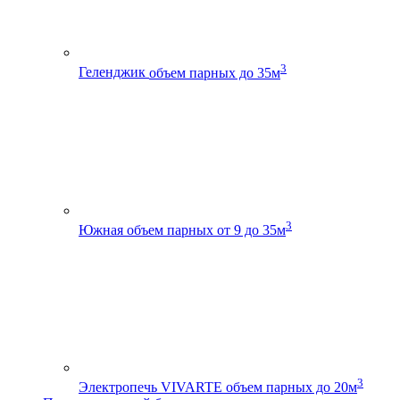
3
Геленджик
объем парных до 35м
3
Южная
объем парных от 9 до 35м
3
Электропечь VIVARTE
объем парных до 20м