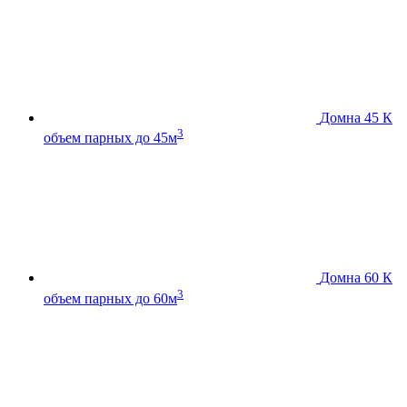
Домна 45 К
3
объем парных до 45м
Домна 60 К
3
объем парных до 60м