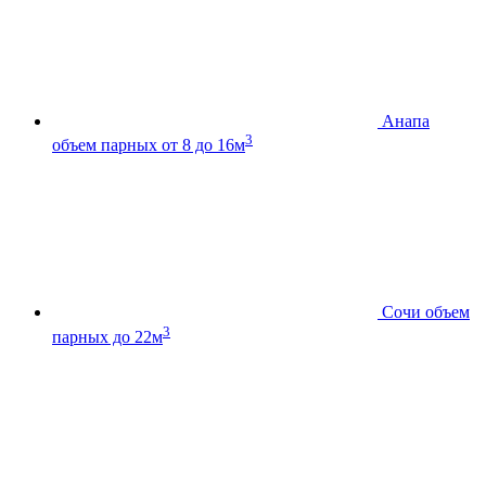
Анапа
3
объем парных от 8 до 16м
Сочи
объем
3
парных до 22м