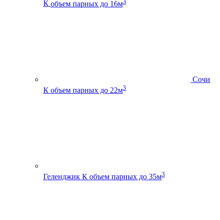
3
К
объем парных до 16м
Сочи
3
К
объем парных до 22м
3
Геленджик К
объем парных до 35м