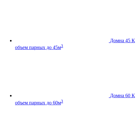
Домна 45 К
3
объем парных до 45м
Домна 60 К
3
объем парных до 60м