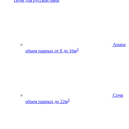
Печи для русской бани
Анапа
3
объем парных от 8 до 16м
Сочи
3
объем парных до 22м