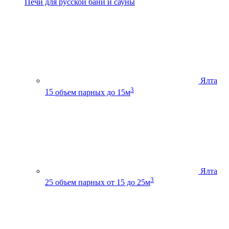
Печи для русской бани и сауны
Ялта
3
15
объем парных до 15м
Ялта
3
25
объем парных от 15 до 25м