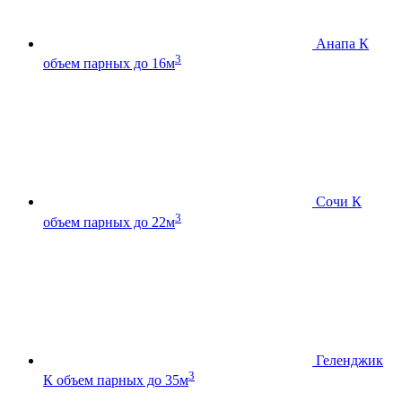
Анапа К
3
объем парных до 16м
Сочи К
3
объем парных до 22м
Геленджик
3
К
объем парных до 35м