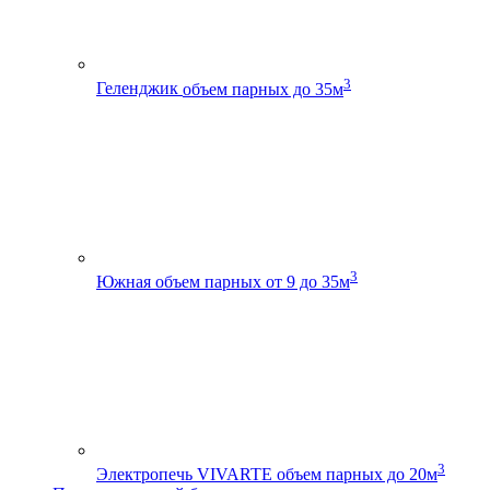
3
Геленджик
объем парных до 35м
3
Южная
объем парных от 9 до 35м
3
Электропечь VIVARTE
объем парных до 20м