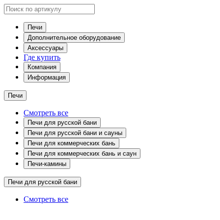
Печи
Дополнительное оборудование
Аксессуары
Где купить
Компания
Информация
Печи
Смотреть все
Печи для русской бани
Печи для русской бани и сауны
Печи для коммерческих бань
Печи для коммерческих бань и саун
Печи-камины
Печи для русской бани
Смотреть все