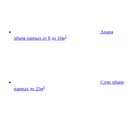
Анапа
3
объем парных от 8 до 16м
Сочи
объем
3
парных до 22м