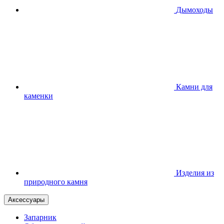
Дымоходы
Камни для
каменки
Изделия из
природного камня
Аксессуары
Запарник