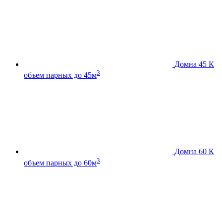
Домна 45 К
3
объем парных до 45м
Домна 60 К
3
объем парных до 60м