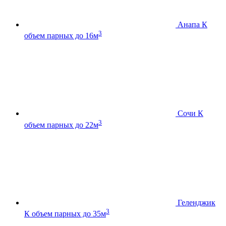
Анапа К
3
объем парных до 16м
Сочи К
3
объем парных до 22м
Геленджик
3
К
объем парных до 35м