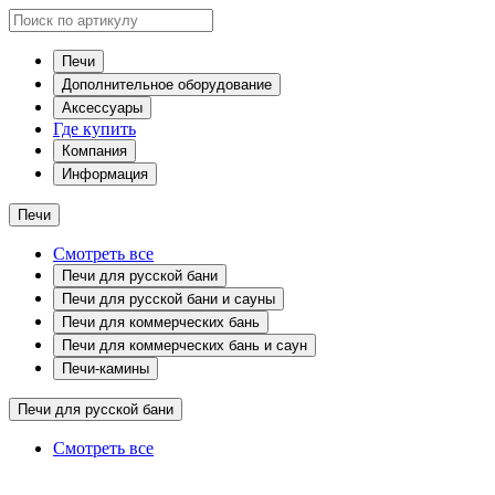
Печи
Дополнительное оборудование
Аксессуары
Где купить
Компания
Информация
Печи
Смотреть все
Печи для русской бани
Печи для русской бани и сауны
Печи для коммерческих бань
Печи для коммерческих бань и саун
Печи-камины
Печи для русской бани
Смотреть все