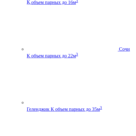
3
К
объем парных до 16м
Сочи
3
К
объем парных до 22м
3
Геленджик К
объем парных до 35м