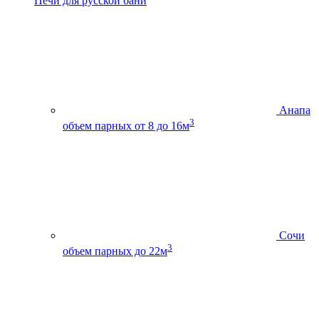
Печи для русской бани
Анапа
3
объем парных от 8 до 16м
Сочи
3
объем парных до 22м