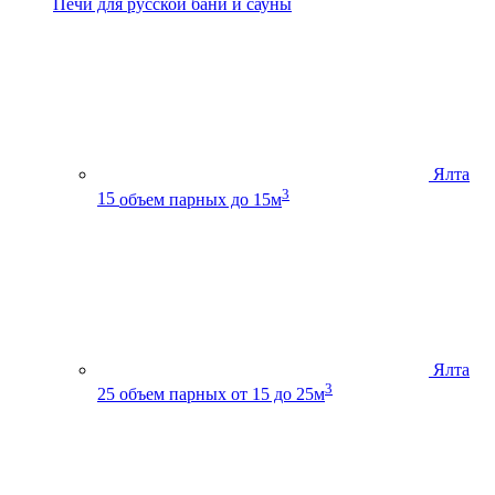
Печи для русской бани и сауны
Ялта
3
15
объем парных до 15м
Ялта
3
25
объем парных от 15 до 25м