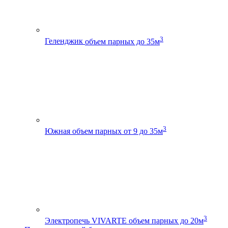
3
Геленджик
объем парных до 35м
3
Южная
объем парных от 9 до 35м
3
Электропечь VIVARTE
объем парных до 20м