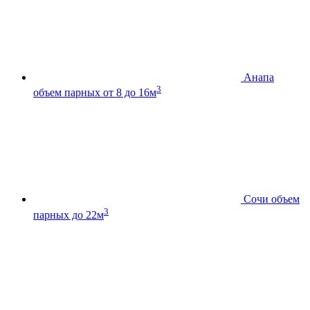
Анапа
3
объем парных от 8 до 16м
Сочи
объем
3
парных до 22м