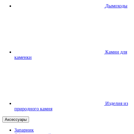
Дымоходы
Камни для
каменки
Изделия из
природного камня
Аксессуары
Запарник