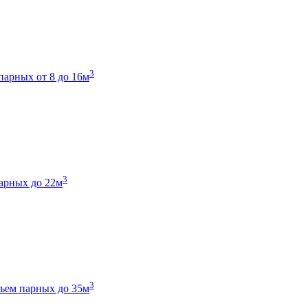
3
парных от 8 до 16м
3
арных до 22м
3
ъем парных до 35м