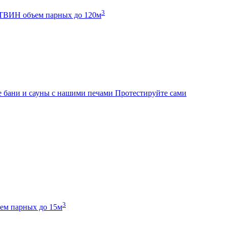
3
К ТВИН
объем парных до 120м
 бани и сауны с нашими печами
Протестируйте сами
3
ем парных до 15м