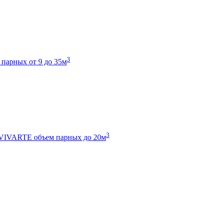
3
 парных от 9 до 35м
3
 VIVARTE
объем парных до 20м