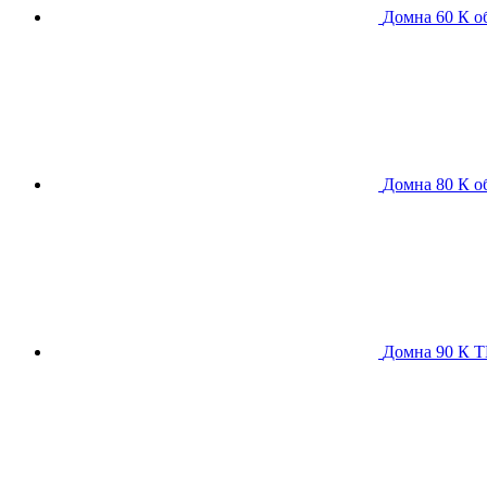
Домна 60 К
о
Домна 80 К
о
Домна 90 К