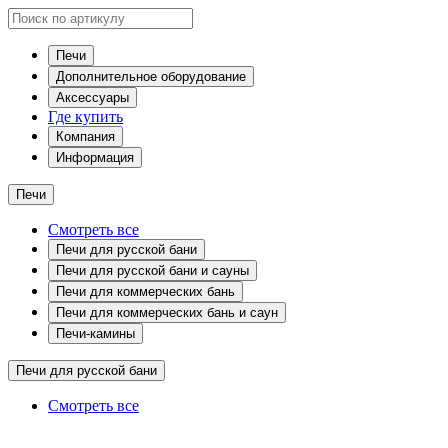
Печи
Дополнительное оборудование
Аксессуары
Где купить
Компания
Информация
Печи
Смотреть все
Печи для русской бани
Печи для русской бани и сауны
Печи для коммерческих бань
Печи для коммерческих бань и саун
Печи-камины
Печи для русской бани
Смотреть все