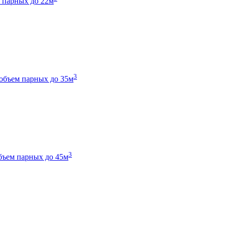
 парных до 22м
3
объем парных до 35м
3
бъем парных до 45м