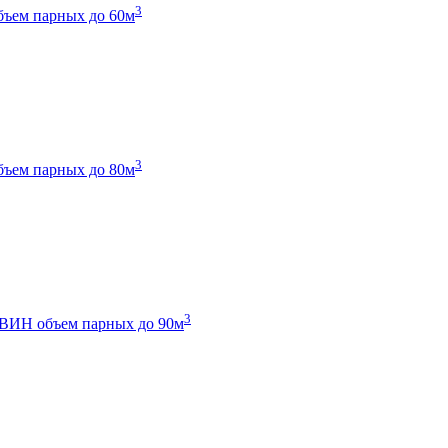
3
бъем парных до 60м
3
бъем парных до 80м
3
 ТВИН
объем парных до 90м