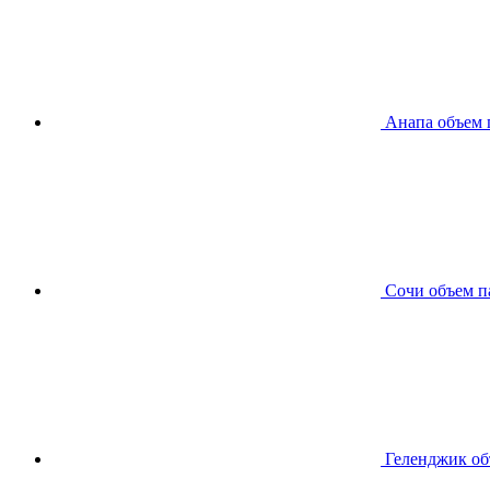
Анапа
объем 
Сочи
объем п
Геленджик
об