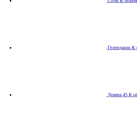
Сочи К
объем
Геленджик К
Домна 45 К
о