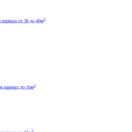
3
 парных от 30 до 40м
3
м парных до 16м
3