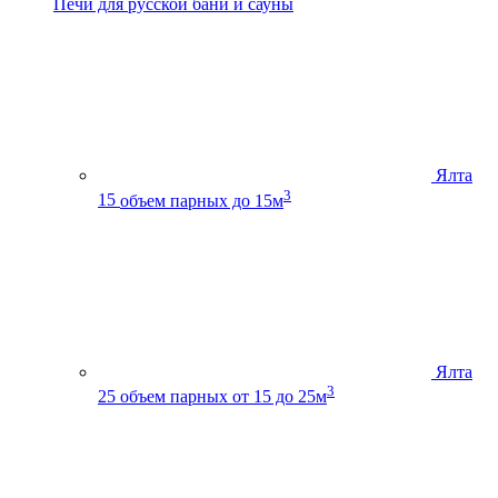
Печи для русской бани и сауны
Ялта
3
15
объем парных до 15м
Ялта
3
25
объем парных от 15 до 25м