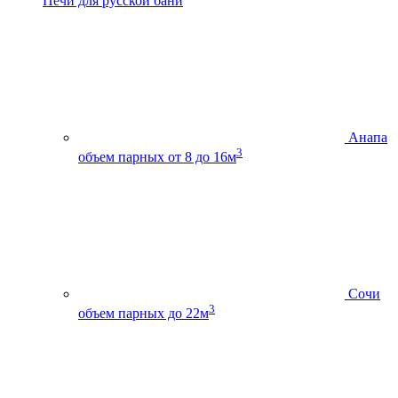
Печи для русской бани
Анапа
3
объем парных от 8 до 16м
Сочи
3
объем парных до 22м