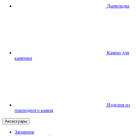
Дымоходы
Камни для
каменки
Изделия из
природного камня
Аксессуары
Запарник