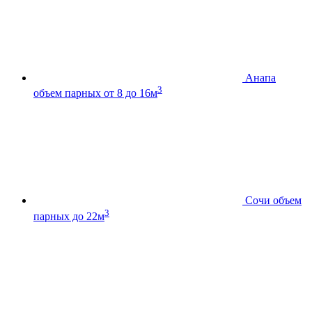
Анапа
3
объем парных от 8 до 16м
Сочи
объем
3
парных до 22м