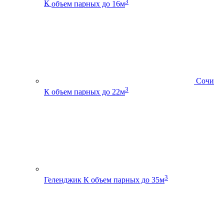
3
К
объем парных до 16м
Сочи
3
К
объем парных до 22м
3
Геленджик К
объем парных до 35м