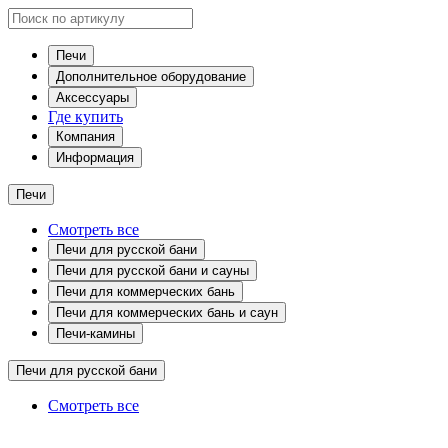
Печи
Дополнительное оборудование
Аксессуары
Где купить
Компания
Информация
Печи
Смотреть все
Печи для русской бани
Печи для русской бани и сауны
Печи для коммерческих бань
Печи для коммерческих бань и саун
Печи-камины
Печи для русской бани
Смотреть все