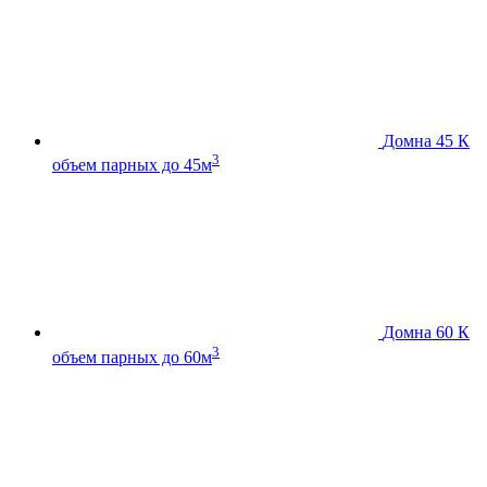
Домна 45 К
3
объем парных до 45м
Домна 60 К
3
объем парных до 60м