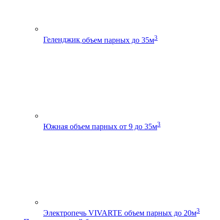
3
Геленджик
объем парных до 35м
3
Южная
объем парных от 9 до 35м
3
Электропечь VIVARTE
объем парных до 20м