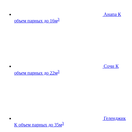
Анапа К
3
объем парных до 16м
Сочи К
3
объем парных до 22м
Геленджик
3
К
объем парных до 35м