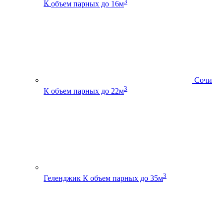
3
К
объем парных до 16м
Сочи
3
К
объем парных до 22м
3
Геленджик К
объем парных до 35м