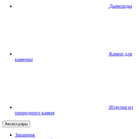
Дымоходы
Камни для
каменки
Изделия из
природного камня
Аксессуары
Запарник