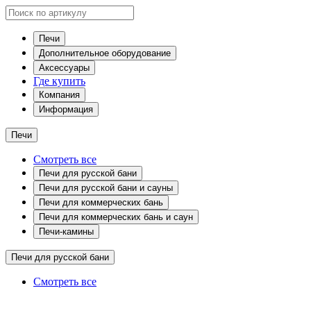
Печи
Дополнительное оборудование
Аксессуары
Где купить
Компания
Информация
Печи
Смотреть все
Печи для русской бани
Печи для русской бани и сауны
Печи для коммерческих бань
Печи для коммерческих бань и саун
Печи-камины
Печи для русской бани
Смотреть все