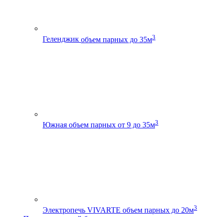
3
Геленджик
объем парных до 35м
3
Южная
объем парных от 9 до 35м
3
Электропечь VIVARTE
объем парных до 20м