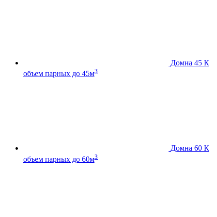
Домна 45 К
3
объем парных до 45м
Домна 60 К
3
объем парных до 60м