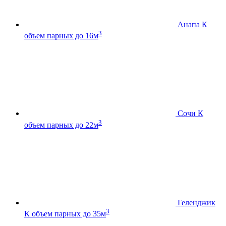
Анапа К
3
объем парных до 16м
Сочи К
3
объем парных до 22м
Геленджик
3
К
объем парных до 35м