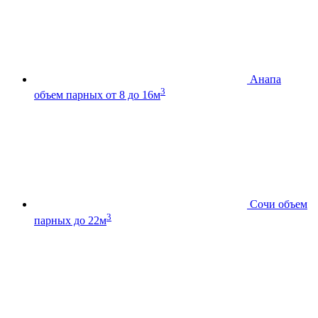
Анапа
3
объем парных от 8 до 16м
Сочи
объем
3
парных до 22м