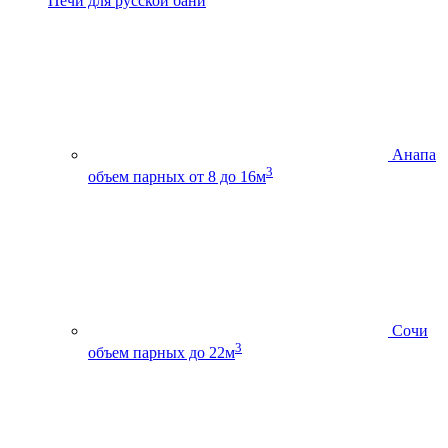
Печи для русской бани
Анапа
3
объем парных от 8 до 16м
Сочи
3
объем парных до 22м