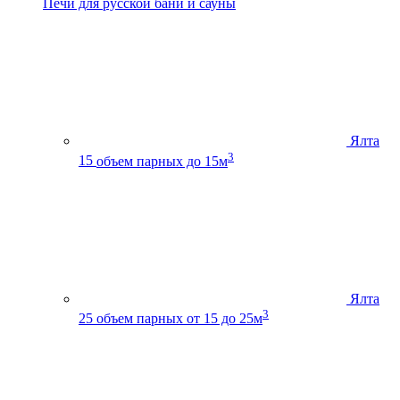
Печи для русской бани и сауны
Ялта
3
15
объем парных до 15м
Ялта
3
25
объем парных от 15 до 25м