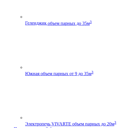
3
Геленджик
объем парных до 35м
3
Южная
объем парных от 9 до 35м
3
Электропечь VIVARTE
объем парных до 20м