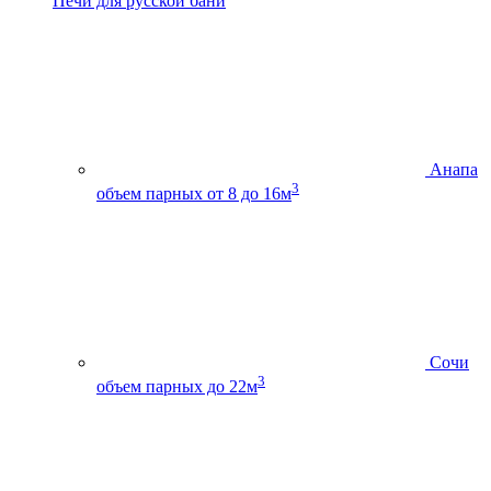
Печи для русской бани
Анапа
3
объем парных от 8 до 16м
Сочи
3
объем парных до 22м