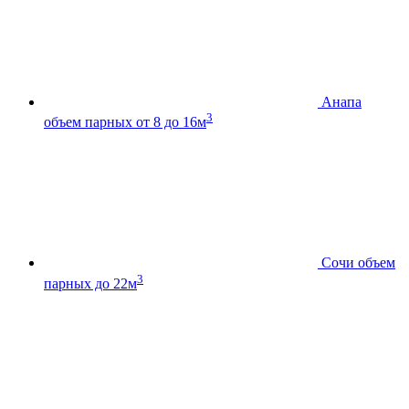
Анапа
3
объем парных от 8 до 16м
Сочи
объем
3
парных до 22м