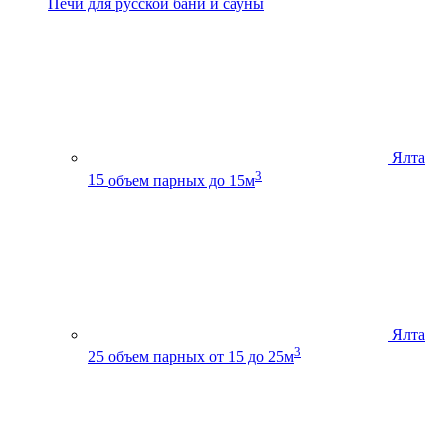
Печи для русской бани и сауны
Ялта
3
15
объем парных до 15м
Ялта
3
25
объем парных от 15 до 25м