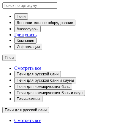
Печи
Дополнительное оборудование
Аксессуары
Где купить
Компания
Информация
Печи
Смотреть все
Печи для русской бани
Печи для русской бани и сауны
Печи для коммерческих бань
Печи для коммерческих бань и саун
Печи-камины
Печи для русской бани
Смотреть все