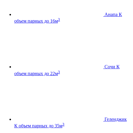
Анапа К
3
объем парных до 16м
Сочи К
3
объем парных до 22м
Геленджик
3
К
объем парных до 35м