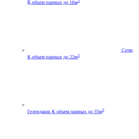
3
К
объем парных до 16м
Сочи
3
К
объем парных до 22м
3
Геленджик К
объем парных до 35м