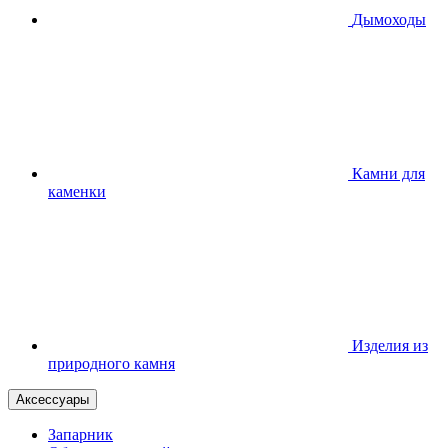
Дымоходы
Камни для
каменки
Изделия из
природного камня
Аксессуары
Запарник