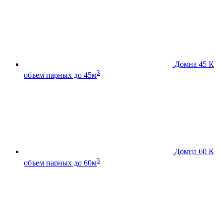
Домна 45 К
3
объем парных до 45м
Домна 60 К
3
объем парных до 60м