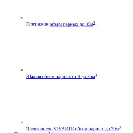
3
Геленджик
объем парных до 35м
3
Южная
объем парных от 9 до 35м
3
Электропечь VIVARTE
объем парных до 20м