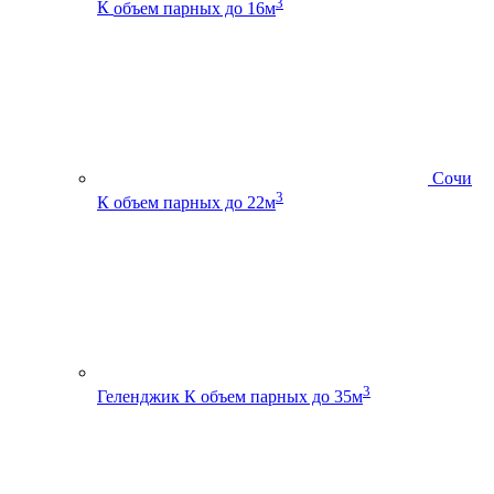
3
К
объем парных до 16м
Сочи
3
К
объем парных до 22м
3
Геленджик К
объем парных до 35м