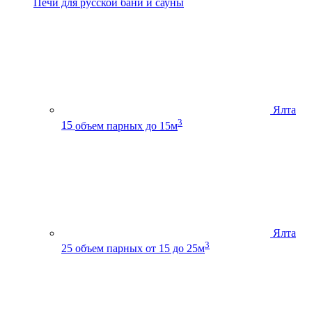
Печи для русской бани и сауны
Ялта
3
15
объем парных до 15м
Ялта
3
25
объем парных от 15 до 25м