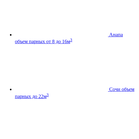
Анапа
3
объем парных от 8 до 16м
Сочи
объем
3
парных до 22м