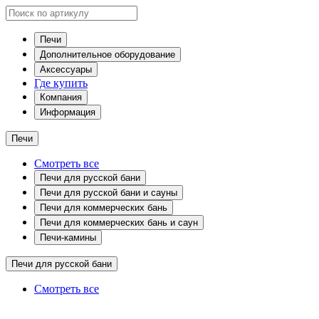
Печи
Дополнительное оборудование
Аксессуары
Где купить
Компания
Информация
Печи
Смотреть все
Печи для русской бани
Печи для русской бани и сауны
Печи для коммерческих бань
Печи для коммерческих бань и саун
Печи-камины
Печи для русской бани
Смотреть все