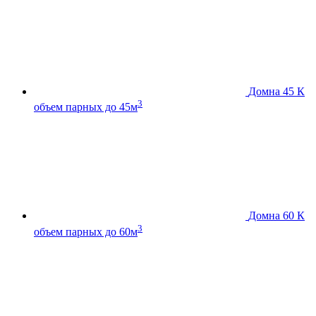
Домна 45 К
3
объем парных до 45м
Домна 60 К
3
объем парных до 60м