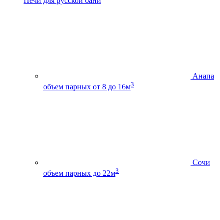
Печи для русской бани
Анапа
3
объем парных от 8 до 16м
Сочи
3
объем парных до 22м