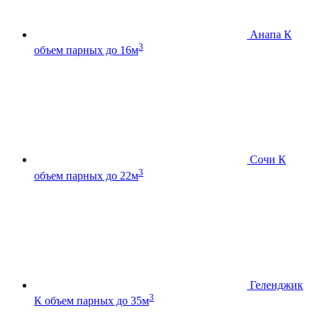
Анапа К
3
объем парных до 16м
Сочи К
3
объем парных до 22м
Геленджик
3
К
объем парных до 35м