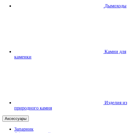
Дымоходы
Камни для
каменки
Изделия из
природного камня
Аксессуары
Запарник