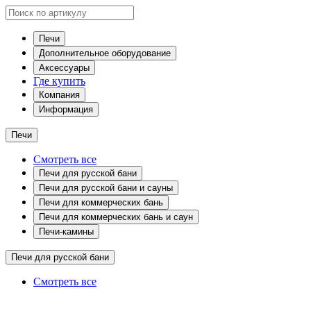
Печи
Дополнительное оборудование
Аксессуары
Где купить
Компания
Информация
Печи
Смотреть все
Печи для русской бани
Печи для русской бани и сауны
Печи для коммерческих бань
Печи для коммерческих бань и саун
Печи-камины
Печи для русской бани
Смотреть все