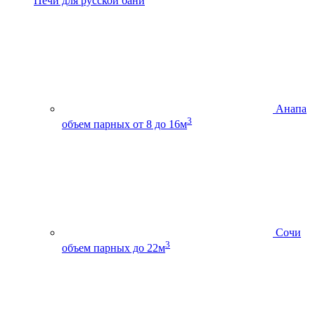
Печи для русской бани
Анапа
3
объем парных от 8 до 16м
Сочи
3
объем парных до 22м