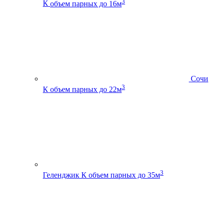
3
К
объем парных до 16м
Сочи
3
К
объем парных до 22м
3
Геленджик К
объем парных до 35м