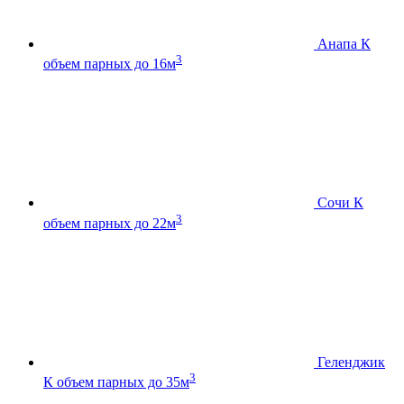
Анапа К
3
объем парных до 16м
Сочи К
3
объем парных до 22м
Геленджик
3
К
объем парных до 35м