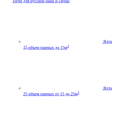
Печи для русской бани и сауны
Ялта
3
15
объем парных до 15м
Ялта
3
25
объем парных от 15 до 25м