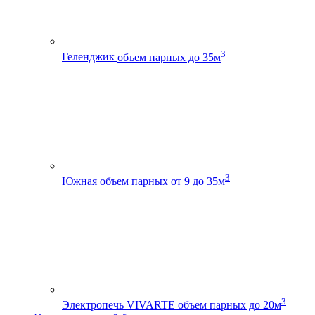
3
Геленджик
объем парных до 35м
3
Южная
объем парных от 9 до 35м
3
Электропечь VIVARTE
объем парных до 20м