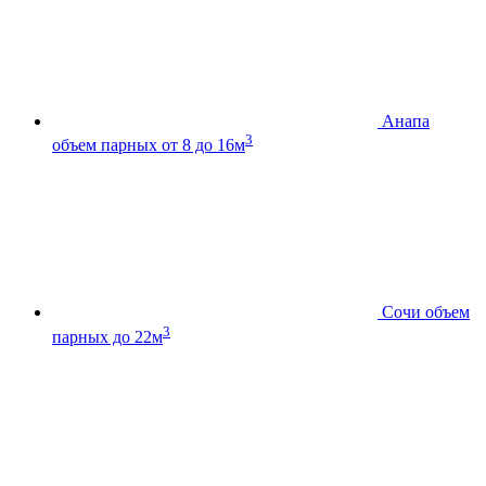
Анапа
3
объем парных от 8 до 16м
Сочи
объем
3
парных до 22м