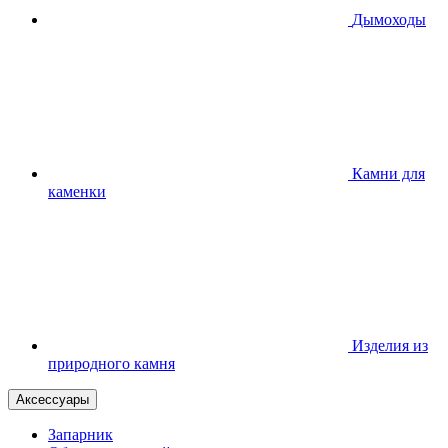
Дымоходы
Камни для
каменки
Изделия из
природного камня
Аксессуары
Запарник