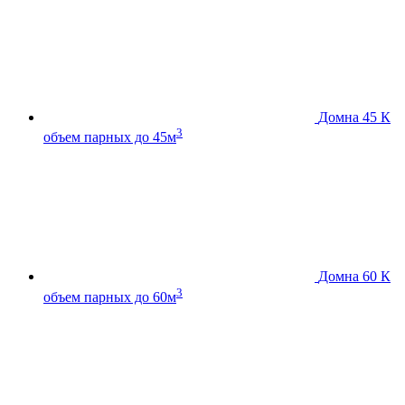
Домна 45 К
3
объем парных до 45м
Домна 60 К
3
объем парных до 60м