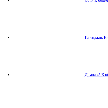
Сочи К
объем
Геленджик К
Домна 45 К
о