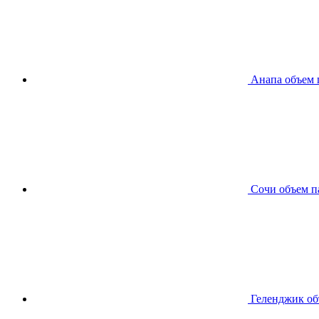
Анапа
объем 
Сочи
объем п
Геленджик
об