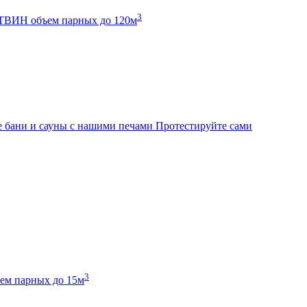
3
К ТВИН
объем парных до 120м
 бани и сауны с нашими печами
Протестируйте сами
3
ем парных до 15м