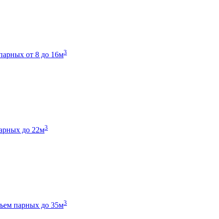
3
парных от 8 до 16м
3
арных до 22м
3
ъем парных до 35м