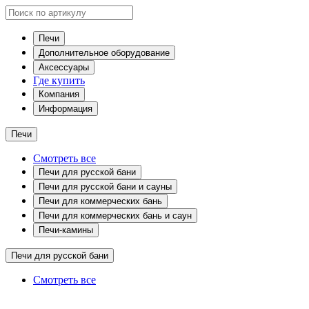
Печи
Дополнительное оборудование
Аксессуары
Где купить
Компания
Информация
Печи
Смотреть все
Печи для русской бани
Печи для русской бани и сауны
Печи для коммерческих бань
Печи для коммерческих бань и саун
Печи-камины
Печи для русской бани
Смотреть все