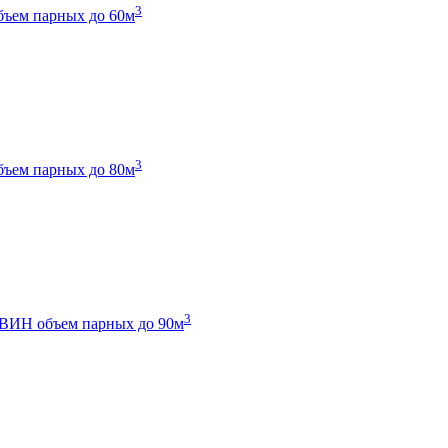
3
бъем парных до 60м
3
бъем парных до 80м
3
 ТВИН
объем парных до 90м