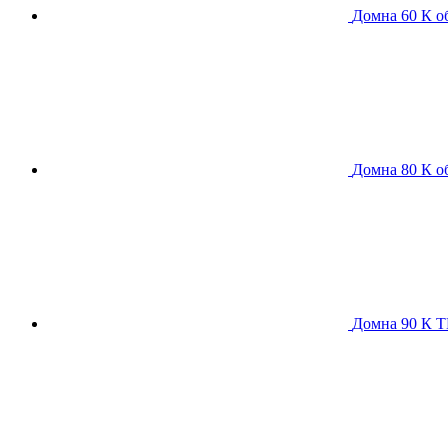
Домна 60 К
о
Домна 80 К
о
Домна 90 К