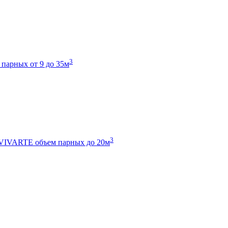
3
 парных от 9 до 35м
3
 VIVARTE
объем парных до 20м