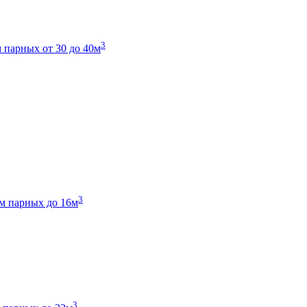
3
 парных от 30 до 40м
3
м парных до 16м
3