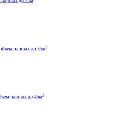
 парных до 22м
3
объем парных до 35м
3
бъем парных до 45м