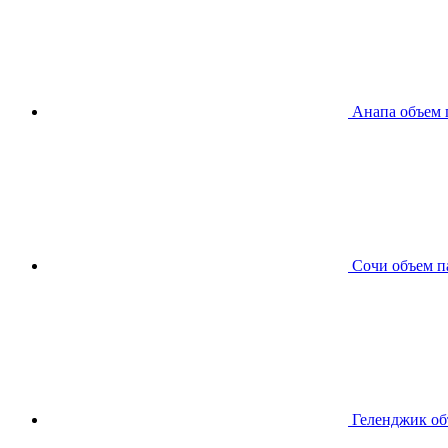
Анапа
объем 
Сочи
объем п
Геленджик
об