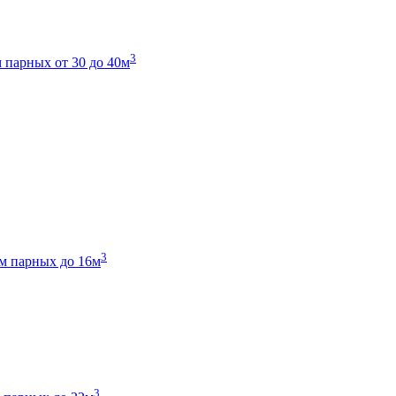
3
 парных от 30 до 40м
3
м парных до 16м
3