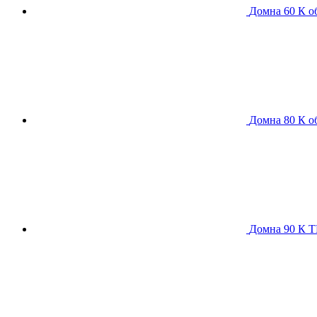
Домна 60 К
о
Домна 80 К
о
Домна 90 К