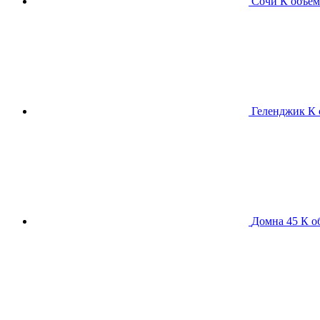
Сочи К
объем
Геленджик К
Домна 45 К
о