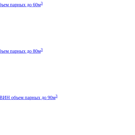
3
бъем парных до 60м
3
бъем парных до 80м
3
 ТВИН
объем парных до 90м