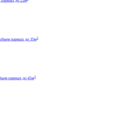
 парных до 22м
3
объем парных до 35м
3
бъем парных до 45м