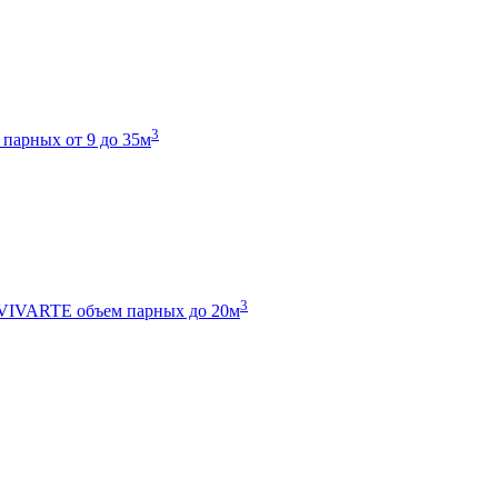
3
 парных от 9 до 35м
3
 VIVARTE
объем парных до 20м