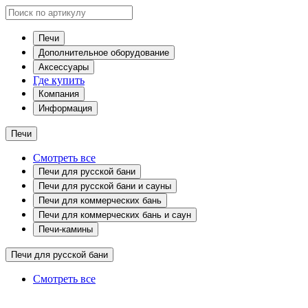
Печи
Дополнительное оборудование
Аксессуары
Где купить
Компания
Информация
Печи
Смотреть все
Печи для русской бани
Печи для русской бани и сауны
Печи для коммерческих бань
Печи для коммерческих бань и саун
Печи-камины
Печи для русской бани
Смотреть все