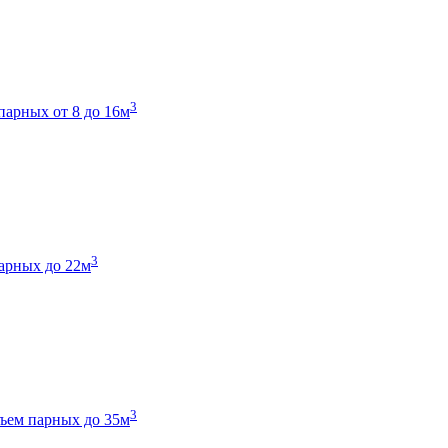
3
парных от 8 до 16м
3
арных до 22м
3
ъем парных до 35м