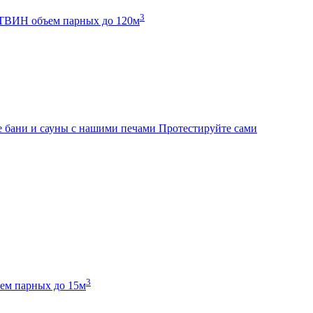
3
К ТВИН
объем парных до 120м
 бани и сауны с нашими печами
Протестируйте сами
3
ем парных до 15м