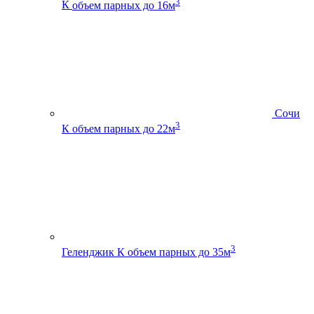
3
К
объем парных до 16м
Сочи
3
К
объем парных до 22м
3
Геленджик К
объем парных до 35м