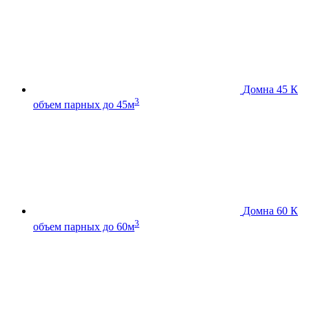
Домна 45 К
3
объем парных до 45м
Домна 60 К
3
объем парных до 60м