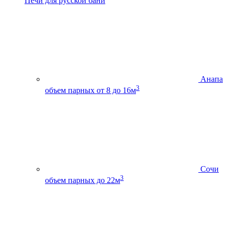
Печи для русской бани
Анапа
3
объем парных от 8 до 16м
Сочи
3
объем парных до 22м