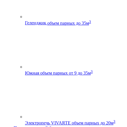
3
Геленджик
объем парных до 35м
3
Южная
объем парных от 9 до 35м
3
Электропечь VIVARTE
объем парных до 20м