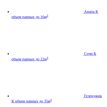
Анапа К
3
объем парных до 16м
Сочи К
3
объем парных до 22м
Геленджик
3
К
объем парных до 35м