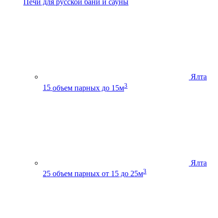
Печи для русской бани и сауны
Ялта
3
15
объем парных до 15м
Ялта
3
25
объем парных от 15 до 25м