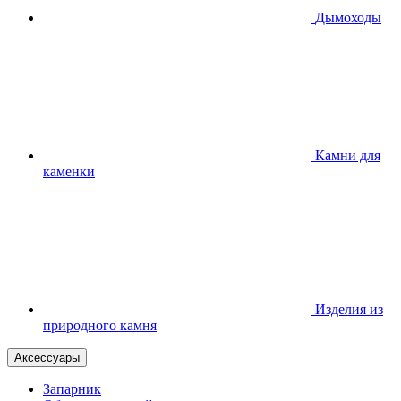
Дымоходы
Камни для
каменки
Изделия из
природного камня
Аксессуары
Запарник