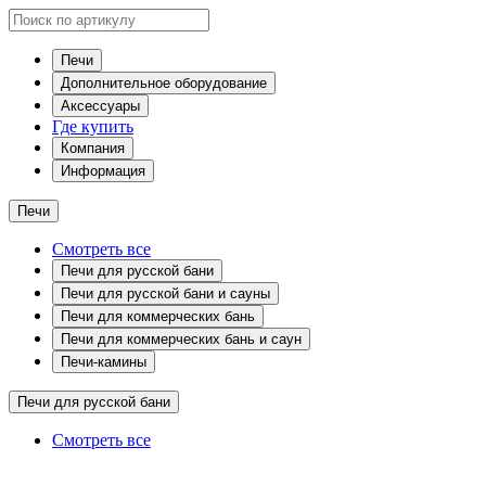
Печи
Дополнительное оборудование
Аксессуары
Где купить
Компания
Информация
Печи
Смотреть все
Печи для русской бани
Печи для русской бани и сауны
Печи для коммерческих бань
Печи для коммерческих бань и саун
Печи-камины
Печи для русской бани
Смотреть все