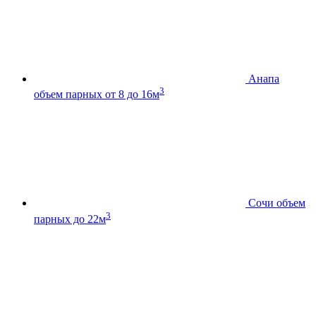
Анапа
3
объем парных от 8 до 16м
Сочи
объем
3
парных до 22м