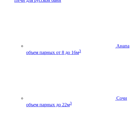
Печи для русской бани
Анапа
3
объем парных от 8 до 16м
Сочи
3
объем парных до 22м