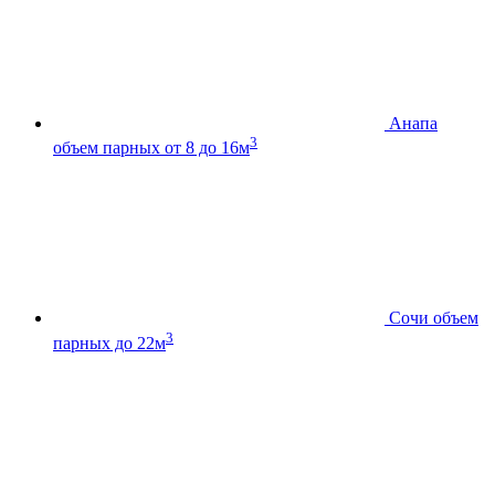
Анапа
3
объем парных от 8 до 16м
Сочи
объем
3
парных до 22м