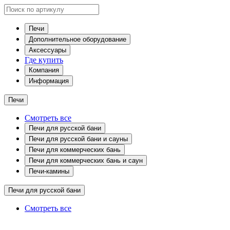
Печи
Дополнительное оборудование
Аксессуары
Где купить
Компания
Информация
Печи
Смотреть все
Печи для русской бани
Печи для русской бани и сауны
Печи для коммерческих бань
Печи для коммерческих бань и саун
Печи-камины
Печи для русской бани
Смотреть все