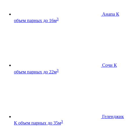
Анапа К
3
объем парных до 16м
Сочи К
3
объем парных до 22м
Геленджик
3
К
объем парных до 35м