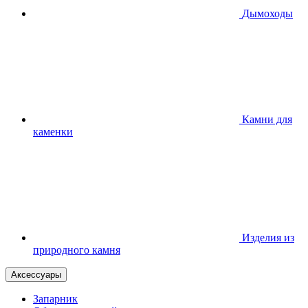
Дымоходы
Камни для
каменки
Изделия из
природного камня
Аксессуары
Запарник