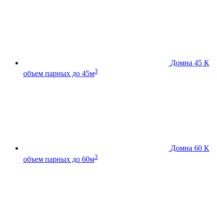
Домна 45 К
3
объем парных до 45м
Домна 60 К
3
объем парных до 60м