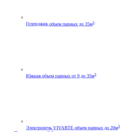
3
Геленджик
объем парных до 35м
3
Южная
объем парных от 9 до 35м
3
Электропечь VIVARTE
объем парных до 20м