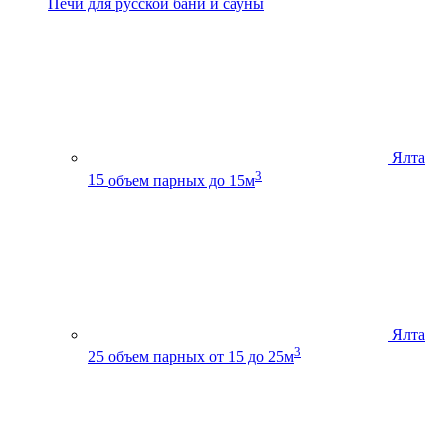
Печи для русской бани и сауны
Ялта
3
15
объем парных до 15м
Ялта
3
25
объем парных от 15 до 25м