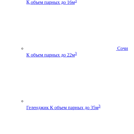
3
К
объем парных до 16м
Сочи
3
К
объем парных до 22м
3
Геленджик К
объем парных до 35м