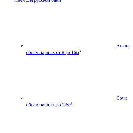
Печи для русской бани
Анапа
3
объем парных от 8 до 16м
Сочи
3
объем парных до 22м