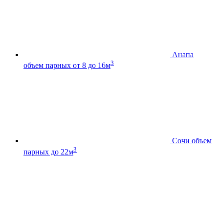
Анапа
3
объем парных от 8 до 16м
Сочи
объем
3
парных до 22м