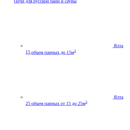
Печи для русской бани и сауны
Ялта
3
15
объем парных до 15м
Ялта
3
25
объем парных от 15 до 25м