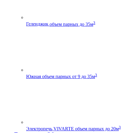
3
Геленджик
объем парных до 35м
3
Южная
объем парных от 9 до 35м
3
Электропечь VIVARTE
объем парных до 20м