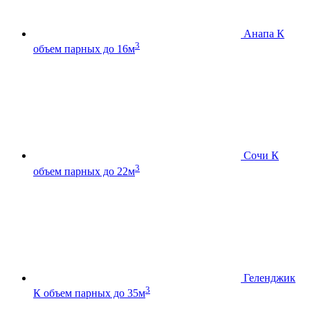
Анапа К
3
объем парных до 16м
Сочи К
3
объем парных до 22м
Геленджик
3
К
объем парных до 35м