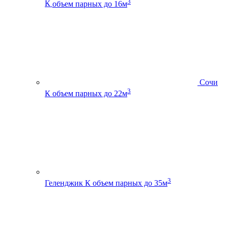
3
К
объем парных до 16м
Сочи
3
К
объем парных до 22м
3
Геленджик К
объем парных до 35м