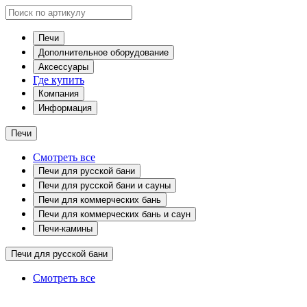
Печи
Дополнительное оборудование
Аксессуары
Где купить
Компания
Информация
Печи
Смотреть все
Печи для русской бани
Печи для русской бани и сауны
Печи для коммерческих бань
Печи для коммерческих бань и саун
Печи-камины
Печи для русской бани
Смотреть все