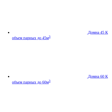
Домна 45 К
3
объем парных до 45м
Домна 60 К
3
объем парных до 60м