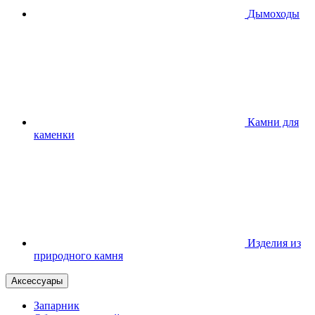
Дымоходы
Камни для
каменки
Изделия из
природного камня
Аксессуары
Запарник