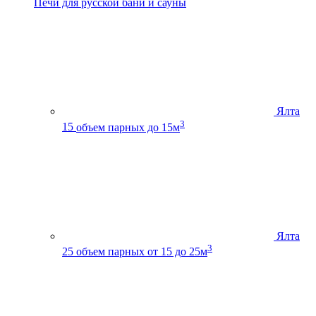
Печи для русской бани и сауны
Ялта
3
15
объем парных до 15м
Ялта
3
25
объем парных от 15 до 25м