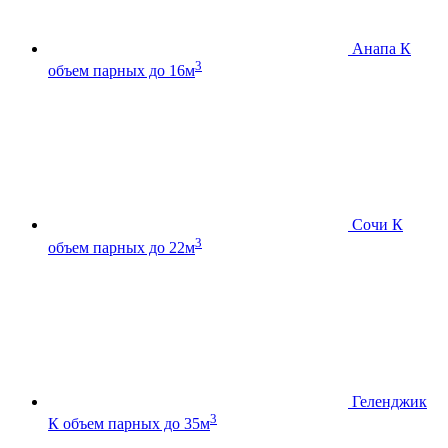
Анапа К
3
объем парных до 16м
Сочи К
3
объем парных до 22м
Геленджик
3
К
объем парных до 35м