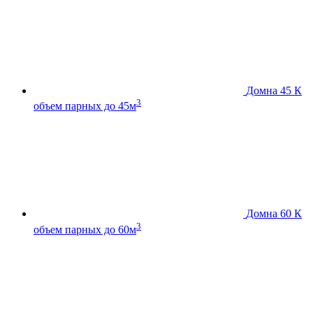
Домна 45 К
3
объем парных до 45м
Домна 60 К
3
объем парных до 60м