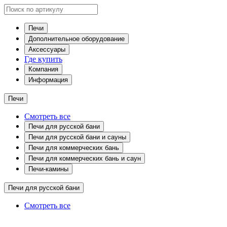
Печи
Дополнительное оборудование
Аксессуары
Где купить
Компания
Информация
Печи
Смотреть все
Печи для русской бани
Печи для русской бани и сауны
Печи для коммерческих бань
Печи для коммерческих бань и саун
Печи-камины
Печи для русской бани
Смотреть все