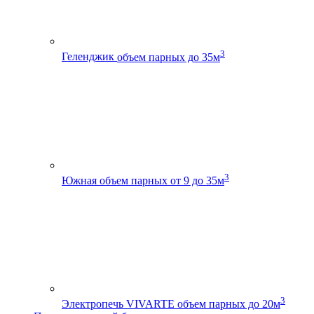
3
Геленджик
объем парных до 35м
3
Южная
объем парных от 9 до 35м
3
Электропечь VIVARTE
объем парных до 20м