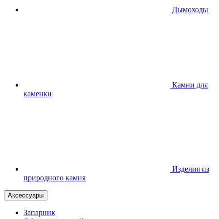
Дымоходы
Камни для
каменки
Изделия из
природного камня
Аксессуары
Запарник