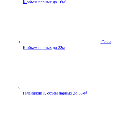
3
К
объем парных до 16м
Сочи
3
К
объем парных до 22м
3
Геленджик К
объем парных до 35м