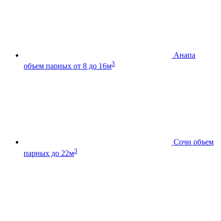
Анапа
3
объем парных от 8 до 16м
Сочи
объем
3
парных до 22м