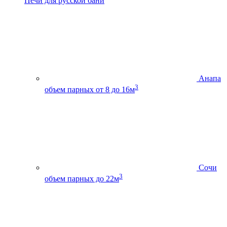
Печи для русской бани
Анапа
3
объем парных от 8 до 16м
Сочи
3
объем парных до 22м