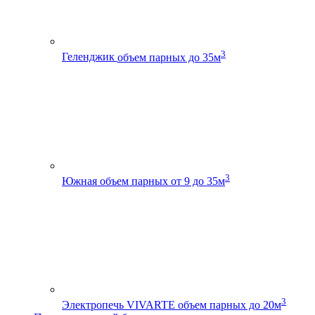
3
Геленджик
объем парных до 35м
3
Южная
объем парных от 9 до 35м
3
Электропечь VIVARTE
объем парных до 20м