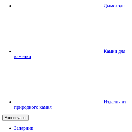
Дымоходы
Камни для
каменки
Изделия из
природного камня
Аксессуары
Запарник