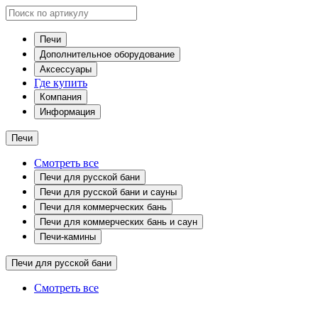
Печи
Дополнительное оборудование
Аксессуары
Где купить
Компания
Информация
Печи
Смотреть все
Печи для русской бани
Печи для русской бани и сауны
Печи для коммерческих бань
Печи для коммерческих бань и саун
Печи-камины
Печи для русской бани
Смотреть все