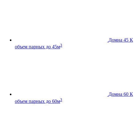
Домна 45 К
3
объем парных до 45м
Домна 60 К
3
объем парных до 60м