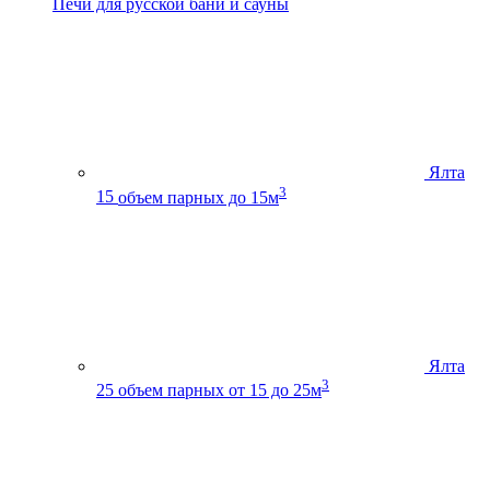
Печи для русской бани и сауны
Ялта
3
15
объем парных до 15м
Ялта
3
25
объем парных от 15 до 25м