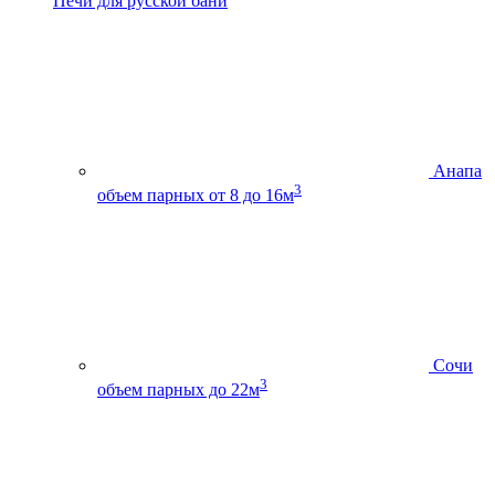
Печи для русской бани
Анапа
3
объем парных от 8 до 16м
Сочи
3
объем парных до 22м