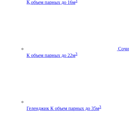
3
К
объем парных до 16м
Сочи
3
К
объем парных до 22м
3
Геленджик К
объем парных до 35м