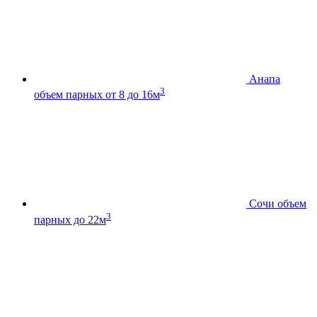
Анапа
3
объем парных от 8 до 16м
Сочи
объем
3
парных до 22м