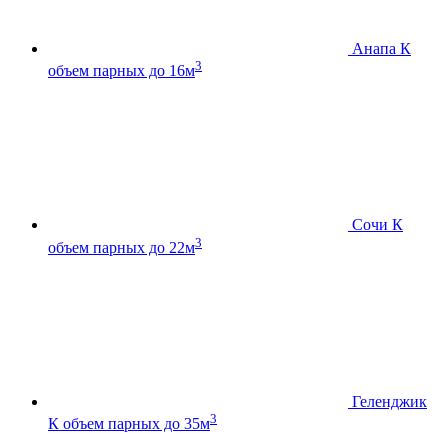
Анапа К
3
объем парных до 16м
Сочи К
3
объем парных до 22м
Геленджик
3
К
объем парных до 35м