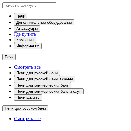
Печи
Дополнительное оборудование
Аксессуары
Где купить
Компания
Информация
Печи
Смотреть все
Печи для русской бани
Печи для русской бани и сауны
Печи для коммерческих бань
Печи для коммерческих бань и саун
Печи-камины
Печи для русской бани
Смотреть все