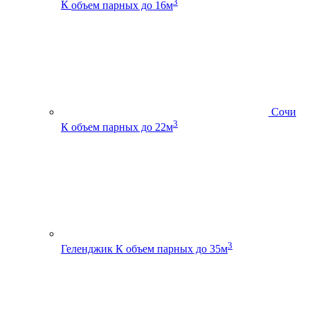
3
К
объем парных до 16м
Сочи
3
К
объем парных до 22м
3
Геленджик К
объем парных до 35м