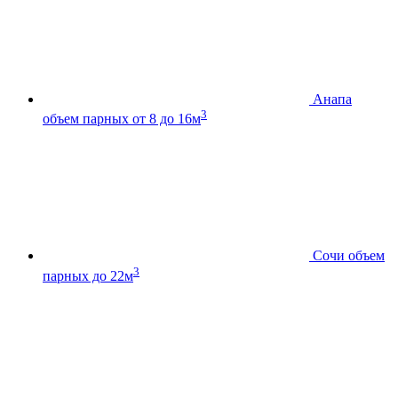
Анапа
3
объем парных от 8 до 16м
Сочи
объем
3
парных до 22м