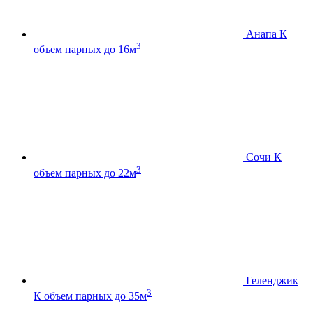
Анапа К
3
объем парных до 16м
Сочи К
3
объем парных до 22м
Геленджик
3
К
объем парных до 35м