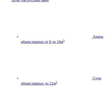
Печи для русской бани
Анапа
3
объем парных от 8 до 16м
Сочи
3
объем парных до 22м