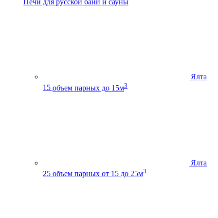
Печи для русской бани и сауны
Ялта
3
15
объем парных до 15м
Ялта
3
25
объем парных от 15 до 25м