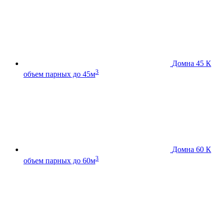
Домна 45 К
3
объем парных до 45м
Домна 60 К
3
объем парных до 60м