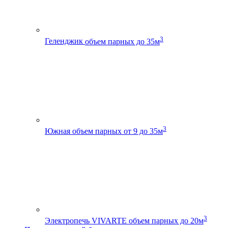
3
Геленджик
объем парных до 35м
3
Южная
объем парных от 9 до 35м
3
Электропечь VIVARTE
объем парных до 20м