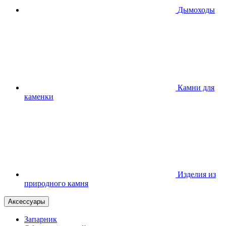
Дымоходы
Камни для
каменки
Изделия из
природного камня
Аксессуары
Запарник