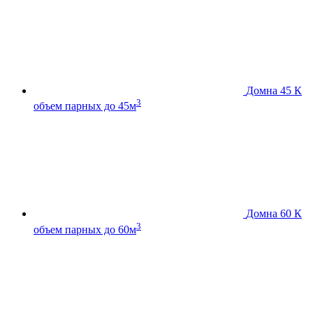
Домна 45 К
3
объем парных до 45м
Домна 60 К
3
объем парных до 60м