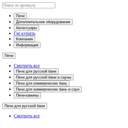
Печи
Дополнительное оборудование
Аксессуары
Где купить
Компания
Информация
Печи
Смотреть все
Печи для русской бани
Печи для русской бани и сауны
Печи для коммерческих бань
Печи для коммерческих бань и саун
Печи-камины
Печи для русской бани
Смотреть все