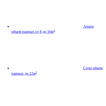
Анапа
3
объем парных от 8 до 16м
Сочи
объем
3
парных до 22м