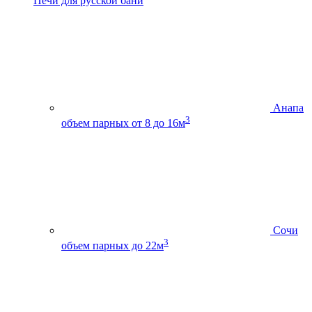
Печи для русской бани
Анапа
3
объем парных от 8 до 16м
Сочи
3
объем парных до 22м