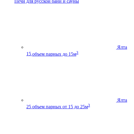
Печи для русской бани и сауны
Ялта
3
15
объем парных до 15м
Ялта
3
25
объем парных от 15 до 25м