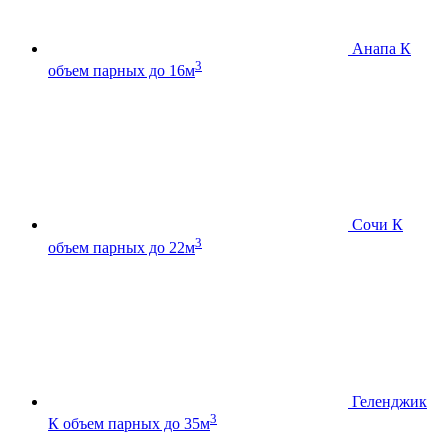
Анапа К
3
объем парных до 16м
Сочи К
3
объем парных до 22м
Геленджик
3
К
объем парных до 35м