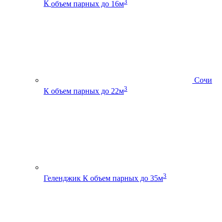
3
К
объем парных до 16м
Сочи
3
К
объем парных до 22м
3
Геленджик К
объем парных до 35м