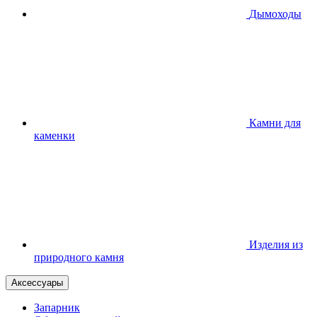
Дымоходы
Камни для
каменки
Изделия из
природного камня
Аксессуары
Запарник