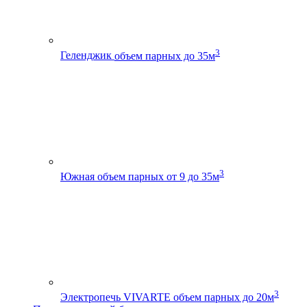
3
Геленджик
объем парных до 35м
3
Южная
объем парных от 9 до 35м
3
Электропечь VIVARTE
объем парных до 20м