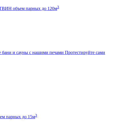
3
К ТВИН
объем парных до 120м
 бани и сауны с нашими печами
Протестируйте сами
3
ем парных до 15м