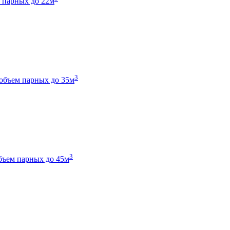
 парных до 22м
3
объем парных до 35м
3
бъем парных до 45м