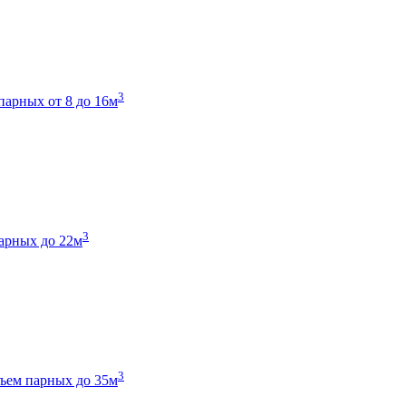
3
парных от 8 до 16м
3
арных до 22м
3
ъем парных до 35м