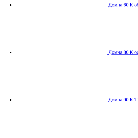
Домна 60 К
о
Домна 80 К
о
Домна 90 К