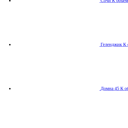
Сочи К
объем
Геленджик К
Домна 45 К
о