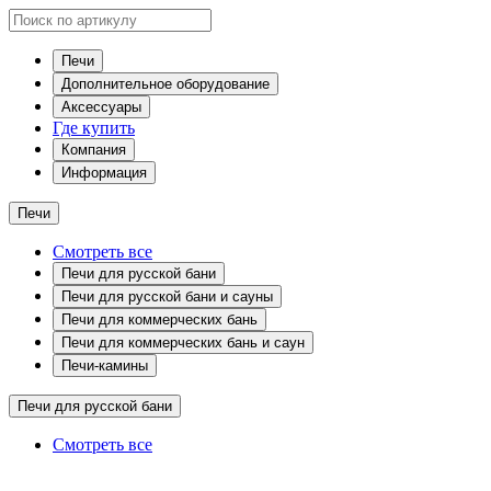
Печи
Дополнительное оборудование
Аксессуары
Где купить
Компания
Информация
Печи
Смотреть все
Печи для русской бани
Печи для русской бани и сауны
Печи для коммерческих бань
Печи для коммерческих бань и саун
Печи-камины
Печи для русской бани
Смотреть все