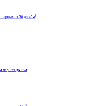
3
 парных от 30 до 40м
3
м парных до 16м
3