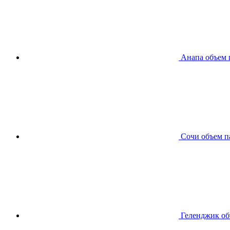
Анапа
объем 
Сочи
объем п
Геленджик
об