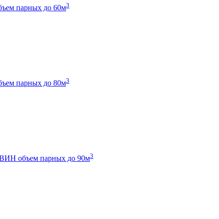
3
бъем парных до 60м
3
бъем парных до 80м
3
 ТВИН
объем парных до 90м