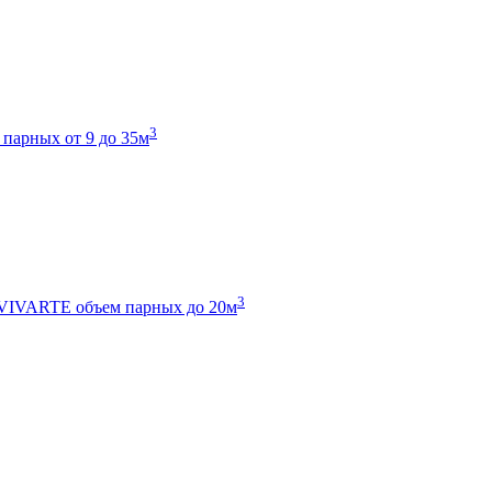
3
 парных от 9 до 35м
3
 VIVARTE
объем парных до 20м