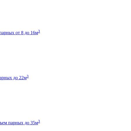
3
парных от 8 до 16м
3
арных до 22м
3
ъем парных до 35м