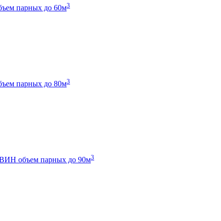
3
бъем парных до 60м
3
бъем парных до 80м
3
 ТВИН
объем парных до 90м