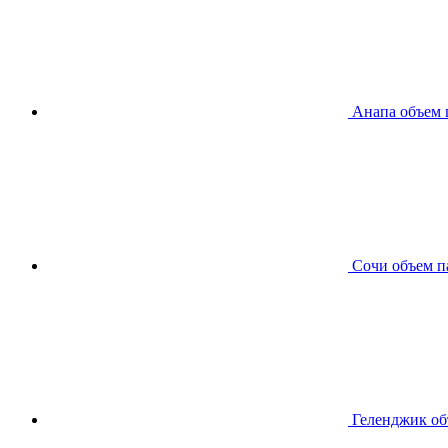
Анапа
объем 
Сочи
объем п
Геленджик
об