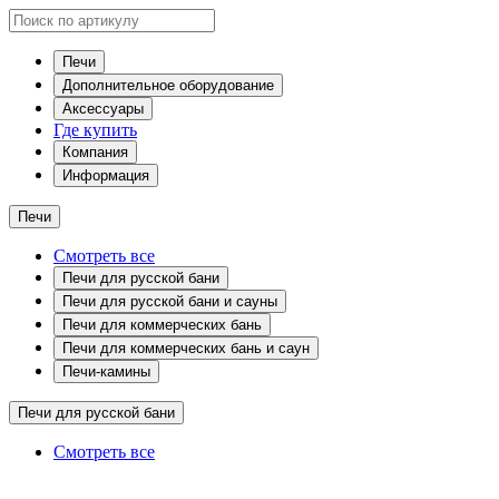
Печи
Дополнительное оборудование
Аксессуары
Где купить
Компания
Информация
Печи
Смотреть все
Печи для русской бани
Печи для русской бани и сауны
Печи для коммерческих бань
Печи для коммерческих бань и саун
Печи-камины
Печи для русской бани
Смотреть все