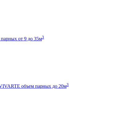
3
 парных от 9 до 35м
3
 VIVARTE
объем парных до 20м