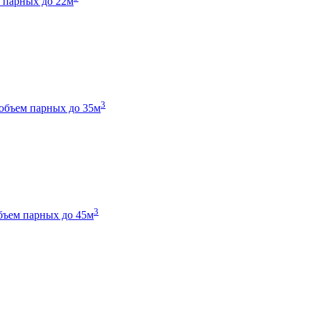
 парных до 22м
3
объем парных до 35м
3
бъем парных до 45м