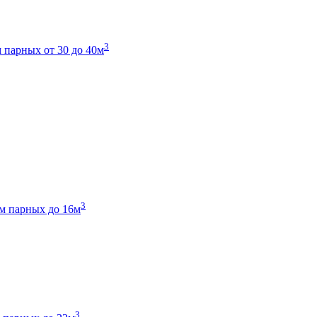
3
 парных от 30 до 40м
3
м парных до 16м
3