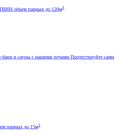
3
К ТВИН
объем парных до 120м
 бани и сауны с нашими печами
Протестируйте сами
3
ем парных до 15м