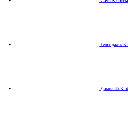
Сочи К
объем
Геленджик К
Домна 45 К
о