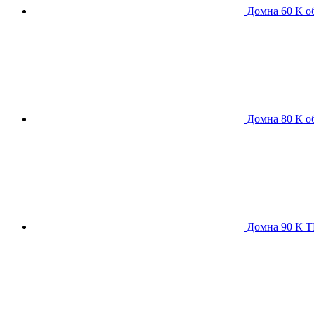
Домна 60 К
о
Домна 80 К
о
Домна 90 К