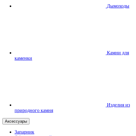
Дымоходы
Камни для
каменки
Изделия из
природного камня
Аксессуары
Запарник