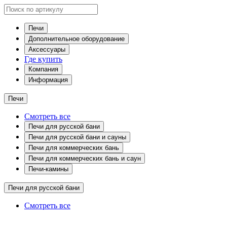
Печи
Дополнительное оборудование
Аксессуары
Где купить
Компания
Информация
Печи
Смотреть все
Печи для русской бани
Печи для русской бани и сауны
Печи для коммерческих бань
Печи для коммерческих бань и саун
Печи-камины
Печи для русской бани
Смотреть все