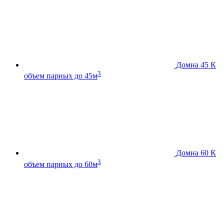
Домна 45 К
3
объем парных до 45м
Домна 60 К
3
объем парных до 60м