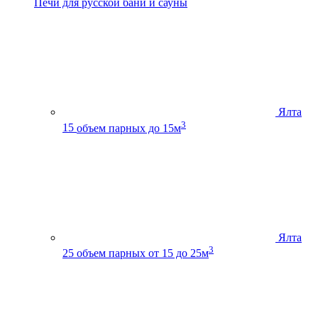
Печи для русской бани и сауны
Ялта
3
15
объем парных до 15м
Ялта
3
25
объем парных от 15 до 25м