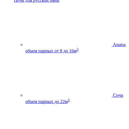
Печи для русской бани
Анапа
3
объем парных от 8 до 16м
Сочи
3
объем парных до 22м