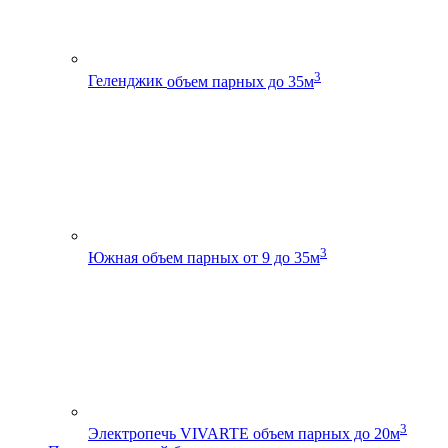
3
Геленджик
объем парных до 35м
3
Южная
объем парных от 9 до 35м
3
Электропечь VIVARTE
объем парных до 20м