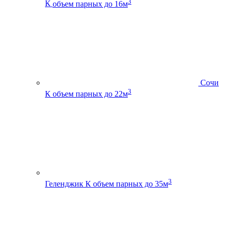
3
К
объем парных до 16м
Сочи
3
К
объем парных до 22м
3
Геленджик К
объем парных до 35м