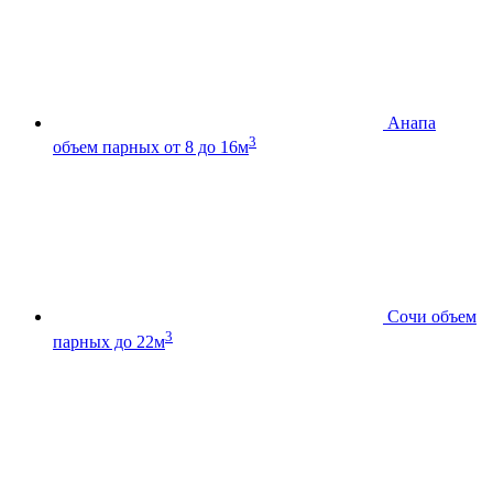
Анапа
3
объем парных от 8 до 16м
Сочи
объем
3
парных до 22м