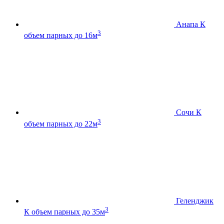
Анапа К
3
объем парных до 16м
Сочи К
3
объем парных до 22м
Геленджик
3
К
объем парных до 35м