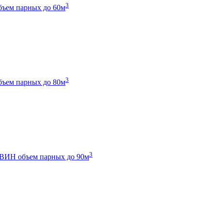
3
бъем парных до 60м
3
бъем парных до 80м
3
 ТВИН
объем парных до 90м