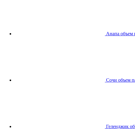
Анапа
объем 
Сочи
объем п
Геленджик
об