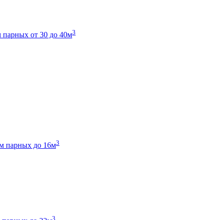
3
 парных от 30 до 40м
3
м парных до 16м
3