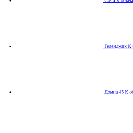
Сочи К
объем
Геленджик К
Домна 45 К
о