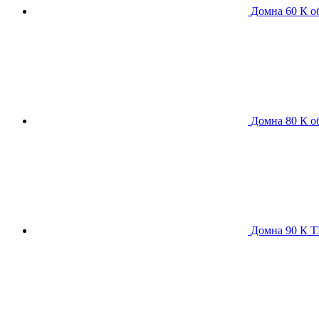
Домна 60 К
о
Домна 80 К
о
Домна 90 К