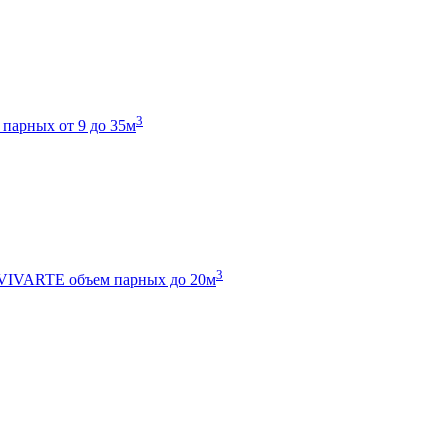
3
 парных от 9 до 35м
3
 VIVARTE
объем парных до 20м