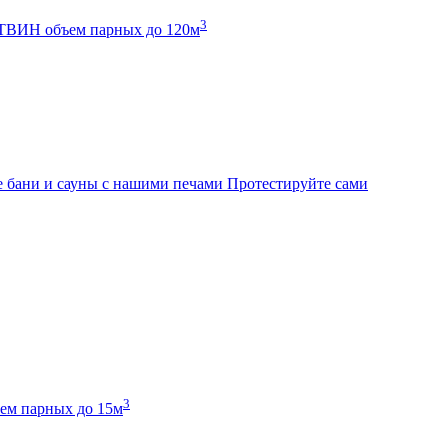
3
К ТВИН
объем парных до 120м
 бани и сауны с нашими печами
Протестируйте сами
3
ем парных до 15м