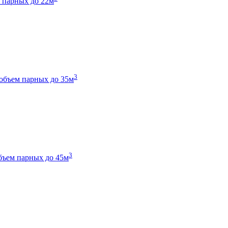
 парных до 22м
3
объем парных до 35м
3
бъем парных до 45м