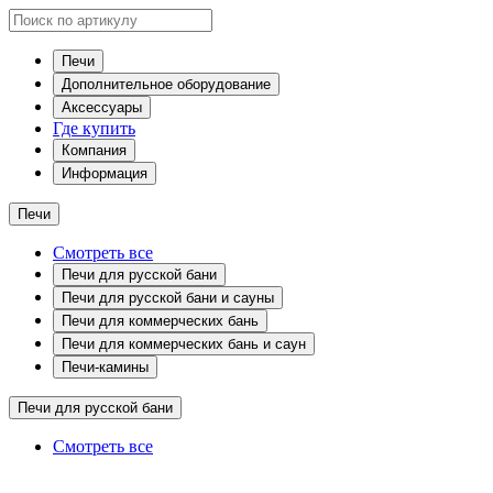
Печи
Дополнительное оборудование
Аксессуары
Где купить
Компания
Информация
Печи
Смотреть все
Печи для русской бани
Печи для русской бани и сауны
Печи для коммерческих бань
Печи для коммерческих бань и саун
Печи-камины
Печи для русской бани
Смотреть все