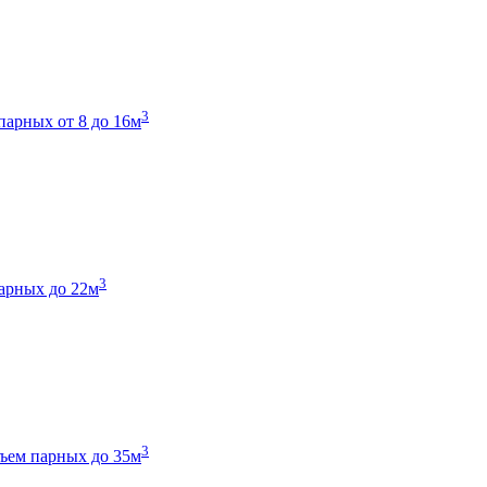
3
парных от 8 до 16м
3
арных до 22м
3
ъем парных до 35м