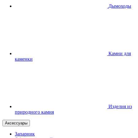
Дымоходы
Камни для
каменки
Изделия из
природного камня
Аксессуары
Запарник