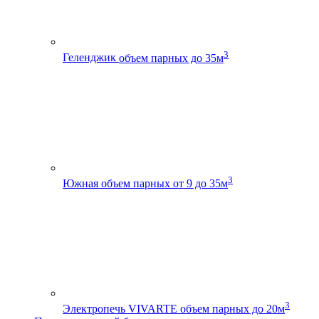
3
Геленджик
объем парных до 35м
3
Южная
объем парных от 9 до 35м
3
Электропечь VIVARTE
объем парных до 20м