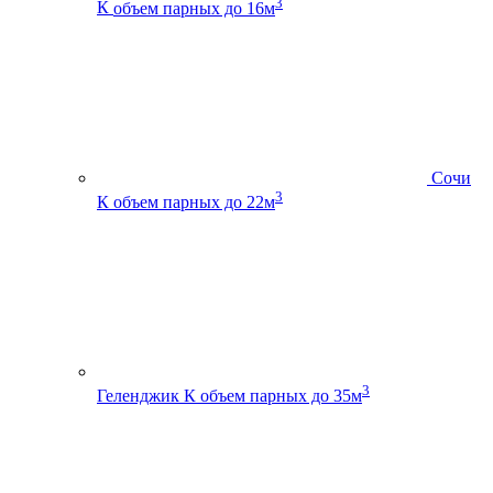
3
К
объем парных до 16м
Сочи
3
К
объем парных до 22м
3
Геленджик К
объем парных до 35м