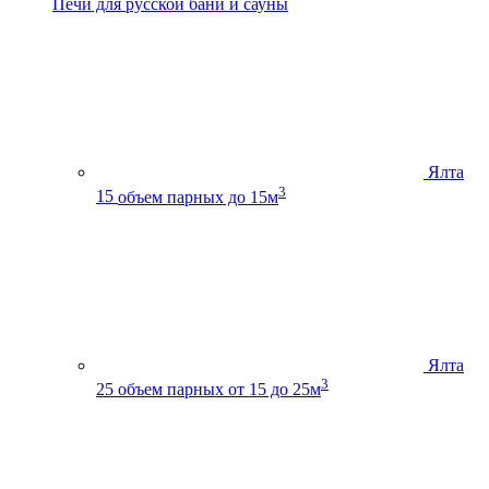
Печи для русской бани и сауны
Ялта
3
15
объем парных до 15м
Ялта
3
25
объем парных от 15 до 25м