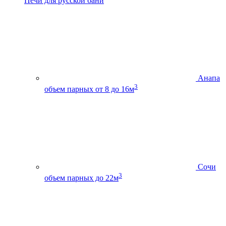
Печи для русской бани
Анапа
3
объем парных от 8 до 16м
Сочи
3
объем парных до 22м