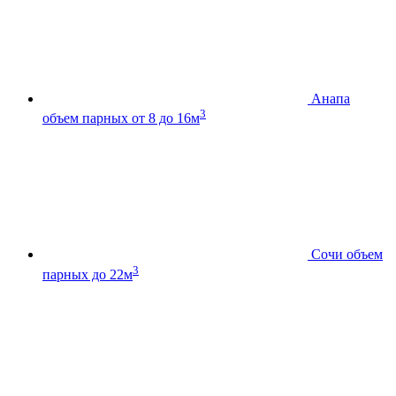
Анапа
3
объем парных от 8 до 16м
Сочи
объем
3
парных до 22м