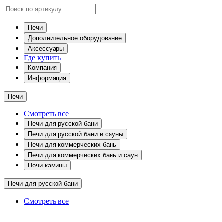
Печи
Дополнительное оборудование
Аксессуары
Где купить
Компания
Информация
Печи
Смотреть все
Печи для русской бани
Печи для русской бани и сауны
Печи для коммерческих бань
Печи для коммерческих бань и саун
Печи-камины
Печи для русской бани
Смотреть все