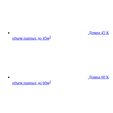
Домна 45 К
3
объем парных до 45м
Домна 60 К
3
объем парных до 60м