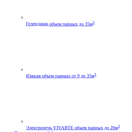
3
Геленджик
объем парных до 35м
3
Южная
объем парных от 9 до 35м
3
Электропечь VIVARTE
объем парных до 20м