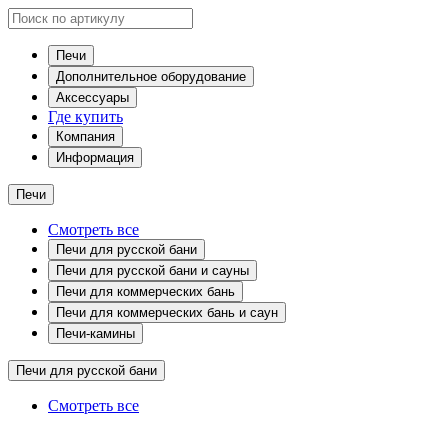
Печи
Дополнительное оборудование
Аксессуары
Где купить
Компания
Информация
Печи
Смотреть все
Печи для русской бани
Печи для русской бани и сауны
Печи для коммерческих бань
Печи для коммерческих бань и саун
Печи-камины
Печи для русской бани
Смотреть все