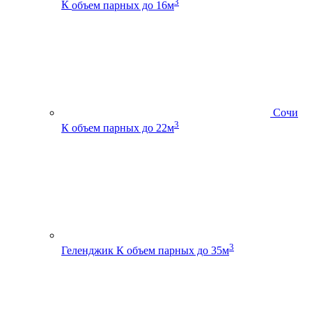
3
К
объем парных до 16м
Сочи
3
К
объем парных до 22м
3
Геленджик К
объем парных до 35м