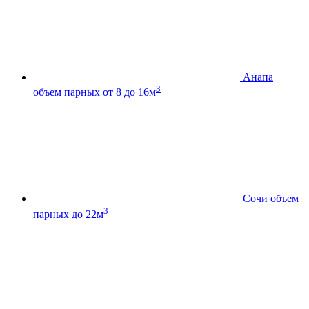
Анапа
3
объем парных от 8 до 16м
Сочи
объем
3
парных до 22м