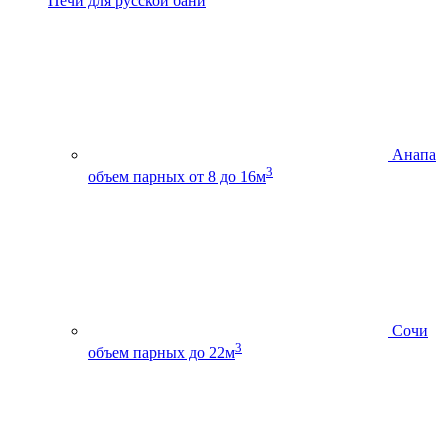
Печи для русской бани
Анапа
3
объем парных от 8 до 16м
Сочи
3
объем парных до 22м