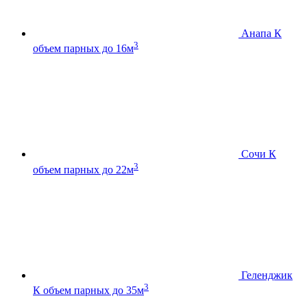
Анапа К
3
объем парных до 16м
Сочи К
3
объем парных до 22м
Геленджик
3
К
объем парных до 35м