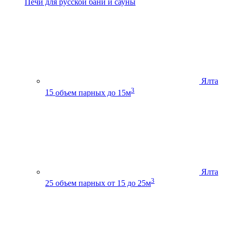
Печи для русской бани и сауны
Ялта
3
15
объем парных до 15м
Ялта
3
25
объем парных от 15 до 25м