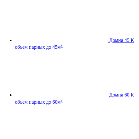
Домна 45 К
3
объем парных до 45м
Домна 60 К
3
объем парных до 60м