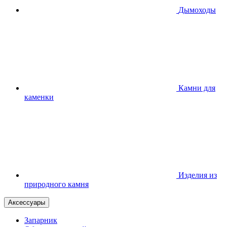
Дымоходы
Камни для
каменки
Изделия из
природного камня
Аксессуары
Запарник